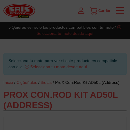
Carrito
Saltar al contingut principal
¿Quieres ver solo los productos compatibles con tu moto?
Selecciona tu moto desde aquí
Selecciona tu moto para ver si este producto es compatible
con ella.
Selecciona tu moto desde aquí
Inicio
/
Cigüeñales
/
Bielas
/ ProX Con.Rod Kit AD50L (Address)
PROX CON.ROD KIT AD50L
(ADDRESS)