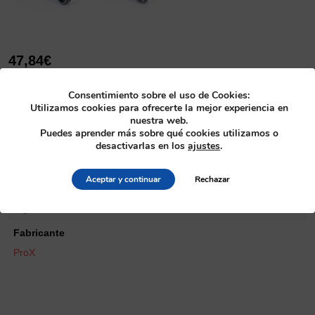
47,84
€
IVA no incluido
Consentimiento sobre el uso de Cookies:
ProX
Alternative:
Añadir al carrito
Utilizamos cookies para ofrecerte la mejor experiencia en
Con.Rod
nuestra web.
Kit
Puedes aprender más sobre qué cookies utilizamos o
AD50L
SKU
desactivarlas en los
ajustes
.
(Address)
03.3003
cantidad
Aceptar y continuar
Rechazar
Categoría
Cigüeñales
>
Bielas
Fabricante
ProX