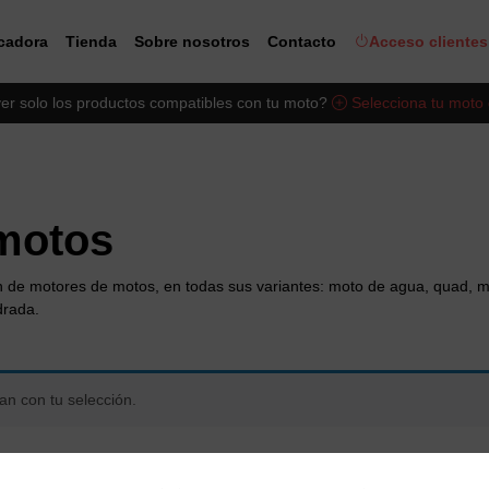
icadora
Tienda
Sobre nosotros
Contacto
Acceso clientes
er solo los productos compatibles con tu moto?
Selecciona tu moto
 motos
n de motores de motos, en todas sus variantes: moto de agua, quad, mot
drada.
n con tu selección.