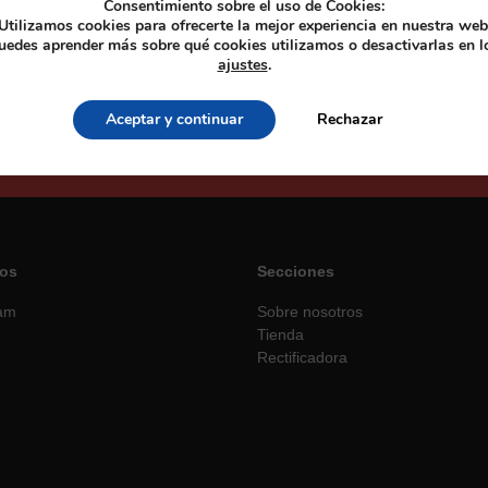
Consentimiento sobre el uso de Cookies:
Utilizamos cookies para ofrecerte la mejor experiencia en nuestra web
uedes aprender más sobre qué cookies utilizamos o desactivarlas en l
ajustes
.
obtener un 10% de descuento en todos nuestros
Aceptar y continuar
Rechazar
productos.
os
Secciones
ram
Sobre nosotros
Tienda
Rectificadora