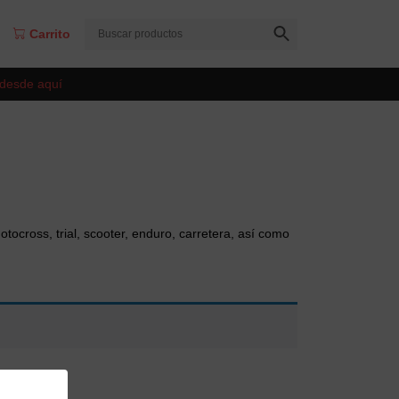
Carrito
 desde aquí
ocross, trial, scooter, enduro, carretera, así como