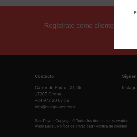
P
Regístrate como cliente para 
Contact
o
Síguen
Carrer de Pedret, 31-35,
Instag
17007 Girona
+34 972 20 07 36
info@saispower.com
Sais Power. Copyright © Todos los derechos reservados.
Aviso Legal
/
Política de privacidad
/
Política de cookies