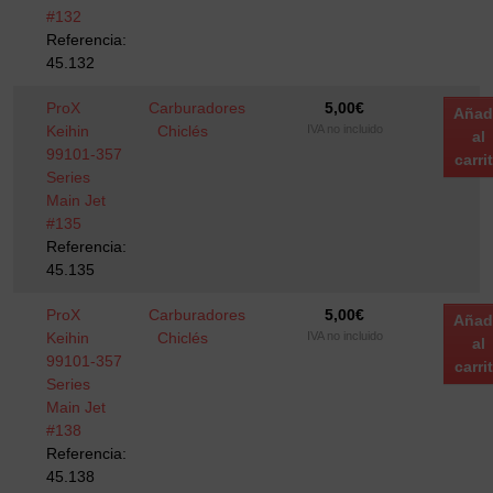
#132
Referencia:
45.132
ProX
Carburadores
5,00
€
Añad
Keihin
Chiclés
IVA no incluido
al
99101-357
carri
Series
Main Jet
#135
Referencia:
45.135
ProX
Carburadores
5,00
€
Añad
Keihin
Chiclés
IVA no incluido
al
99101-357
carri
Series
Main Jet
#138
Referencia:
45.138