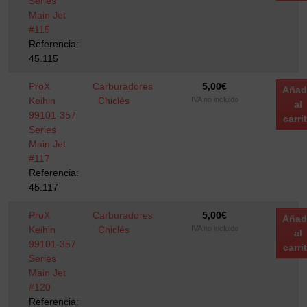
Series
Main Jet
#115
Referencia:
45.115
ProX
Carburadores
5,00
€
Añad
Keihin
Chiclés
IVA no incluido
al
99101-357
carri
Series
Main Jet
#117
Referencia:
45.117
ProX
Carburadores
5,00
€
Añad
Keihin
Chiclés
IVA no incluido
al
99101-357
carri
Series
Main Jet
#120
Referencia: