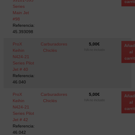
99101-393
carri
Series
Main Jet
#98
Referencia:
45.393098
ProX
Carburadores
5,00
€
Añad
Keihin
Chiclés
IVA no incluido
al
N424-21
carri
Series Pilot
Jet # 40
Referencia:
46.040
ProX
Carburadores
5,00
€
Añad
Keihin
Chiclés
IVA no incluido
al
N424-21
carri
Series Pilot
Jet # 42
Referencia:
46.042