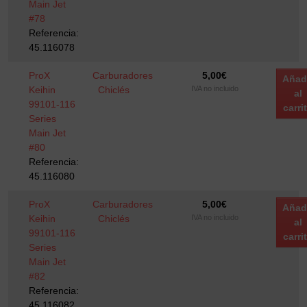
Main Jet
#78
Referencia:
45.116078
ProX
Carburadores
5,00
€
Añad
Keihin
Chiclés
IVA no incluido
al
99101-116
carri
Series
Main Jet
#80
Referencia:
45.116080
ProX
Carburadores
5,00
€
Añad
Keihin
Chiclés
IVA no incluido
al
99101-116
carri
Series
Main Jet
#82
Referencia:
45.116082