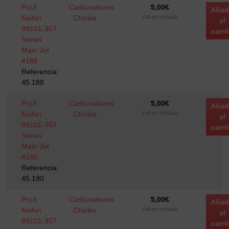
ProX
Carburadores
5,00
€
Añad
Keihin
Chiclés
IVA no incluido
al
99101-357
carri
Series
Main Jet
#188
Referencia:
45.188
ProX
Carburadores
5,00
€
Añad
Keihin
Chiclés
IVA no incluido
al
99101-357
carri
Series
Main Jet
#190
Referencia:
45.190
ProX
Carburadores
5,00
€
Añad
Keihin
Chiclés
IVA no incluido
al
99101-357
carri