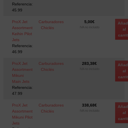
Referencia:
45.99
ProX Jet
Carburadores
5,00
€
Añad
Assortment
Chiclés
IVA no incluido
al
Keihin Pilot
carri
Jets
Referencia:
46.99
ProX Jet
Carburadores
283,38
€
Añad
Assortment
Chiclés
IVA no incluido
al
Mikuni
carri
Main Jets
Referencia:
47.99
ProX Jet
Carburadores
338,68
€
Añad
Assortment
Chiclés
IVA no incluido
al
Mikuni Pilot
carri
Jets