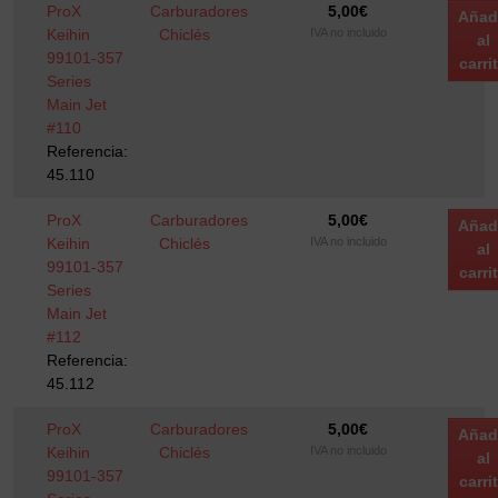
ProX
Carburadores
5,00
€
Añad
Keihin
Chiclés
IVA no incluido
al
99101-357
carri
Series
Main Jet
#110
Referencia:
45.110
ProX
Carburadores
5,00
€
Añad
Keihin
Chiclés
IVA no incluido
al
99101-357
carri
Series
Main Jet
#112
Referencia:
45.112
ProX
Carburadores
5,00
€
Añad
Keihin
Chiclés
IVA no incluido
al
99101-357
carri