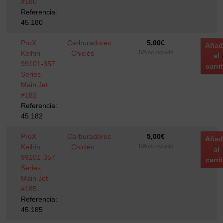
#180
Referencia:
45.180
ProX
Carburadores
5,00
€
Añad
Keihin
Chiclés
IVA no incluido
al
99101-357
carri
Series
Main Jet
#182
Referencia:
45.182
ProX
Carburadores
5,00
€
Añad
Keihin
Chiclés
IVA no incluido
al
99101-357
carri
Series
Main Jet
#185
Referencia:
45.185