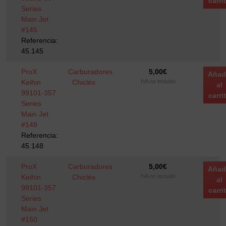
carri
Series
Main Jet
#145
Referencia:
45.145
ProX
Carburadores
5,00
€
Añad
Keihin
Chiclés
IVA no incluido
al
99101-357
carri
Series
Main Jet
#148
Referencia:
45.148
ProX
Carburadores
5,00
€
Añad
Keihin
Chiclés
IVA no incluido
al
99101-357
carri
Series
Main Jet
#150