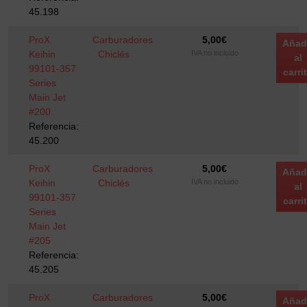
45.198
ProX
Carburadores
5,00
€
Añad
Keihin
Chiclés
IVA no incluido
al
99101-357
carri
Series
Main Jet
#200
Referencia:
45.200
ProX
Carburadores
5,00
€
Añad
Keihin
Chiclés
IVA no incluido
al
99101-357
carri
Series
Main Jet
#205
Referencia:
45.205
ProX
Carburadores
5,00
€
Añad