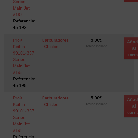
Series
Main Jet
#192
Referencia:
45.192
ProX
Carburadores
5,00
€
Añad
Keihin
Chiclés
IVA no incluido
al
99101-357
carri
Series
Main Jet
#195
Referencia:
45.195
ProX
Carburadores
5,00
€
Añad
Keihin
Chiclés
IVA no incluido
al
99101-357
carri
Series
Main Jet
#198
Referencia: