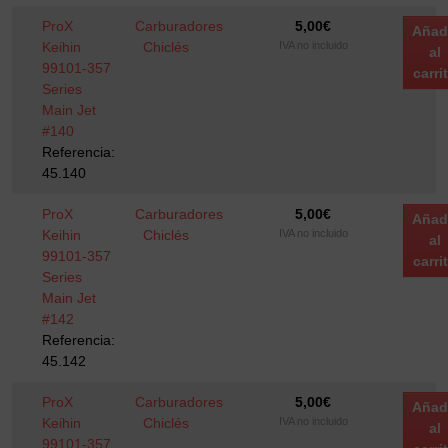
ProX
Carburadores
5,00
€
Añad
Keihin
Chiclés
IVA no incluido
al
99101-357
carri
Series
Main Jet
#140
Referencia:
45.140
ProX
Carburadores
5,00
€
Añad
Keihin
Chiclés
IVA no incluido
al
99101-357
carri
Series
Main Jet
#142
Referencia:
45.142
ProX
Carburadores
5,00
€
Añad
Keihin
Chiclés
IVA no incluido
al
99101-357