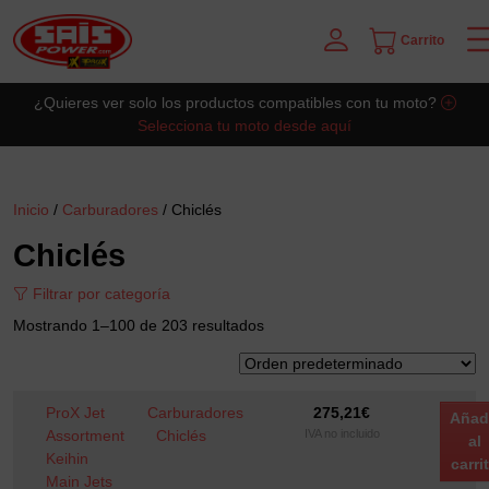
Carrito
Saltar al contingut principal
¿Quieres ver solo los productos compatibles con tu moto?
Selecciona tu moto desde aquí
Inicio
/
Carburadores
/ Chiclés
Chiclés
Filtrar por categoría
Mostrando 1–100 de 203 resultados
ProX Jet
Carburadores
275,21
€
Añad
Assortment
Chiclés
IVA no incluido
al
Keihin
carri
Main Jets