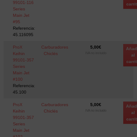
99101-116
carri
Series
Main Jet
#95
Referencia:
45.116095
ProX
Carburadores
5,00
€
Añad
Keihin
Chiclés
IVA no incluido
al
99101-357
carri
Series
Main Jet
#100
Referencia:
45.100
ProX
Carburadores
5,00
€
Añad
Keihin
Chiclés
IVA no incluido
al
99101-357
carri
Series
Main Jet
#102