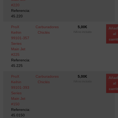
#220
Referencia:
45.220
ProX
Carburadores
5,00
€
Añad
Keihin
Chiclés
IVA no incluido
al
99101-357
carri
Series
Main Jet
#225
Referencia:
45.225
ProX
Carburadores
5,00
€
Añad
Keihin
Chiclés
IVA no incluido
al
99101-393
carri
Series
Main Jet
#150
Referencia:
45.0150