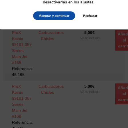
desactivarlas en los
ajustes
.
Main Jet
#162
Referencia:
Aceptar y continuar
Rechazar
45.162
ProX
Carburadores
5,00
€
Añad
Keihin
Chiclés
IVA no incluido
al
99101-357
carri
Series
Main Jet
#165
Referencia:
45.165
ProX
Carburadores
5,00
€
Añad
Keihin
Chiclés
IVA no incluido
al
99101-357
carri
Series
Main Jet
#168
Referencia: