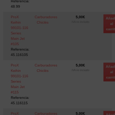
Referencia:
48.99
ProX
Carburadores
5,00
€
Añad
Keihin
Chiclés
IVA no incluido
al
99101-116
carri
Series
Main Jet
#105
Referencia:
45.116105
ProX
Carburadores
5,00
€
Añad
Keihin
Chiclés
IVA no incluido
al
99101-116
carri
Series
Main Jet
#115
Referencia:
45.116115
ProX
Carburadores
5,00
€
Añad