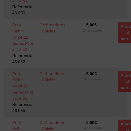
Jet # 50
Referencia:
46.050
ProX
Carburadores
5,00
€
Añad
Keihin
Chiclés
IVA no incluido
al
N424-21
carri
Series Pilot
Jet # 52
Referencia:
46.052
ProX
Carburadores
5,00
€
Añad
Keihin
Chiclés
IVA no incluido
al
N424-21
carri
Series Pilot
Jet # 55
Referencia:
46.055
ProX
Carburadores
5,00
€
Añad
Keihin
Chiclés
IVA no incluido
al