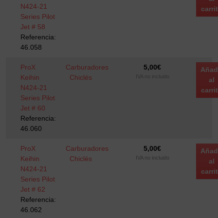
N424-21
carri
Series Pilot
Jet # 58
Referencia:
46.058
ProX
Carburadores
5,00
€
Añad
Keihin
Chiclés
IVA no incluido
al
N424-21
carri
Series Pilot
Jet # 60
Referencia:
46.060
ProX
Carburadores
5,00
€
Añad
Keihin
Chiclés
IVA no incluido
al
N424-21
carri
Series Pilot
Jet # 62
Referencia:
46.062