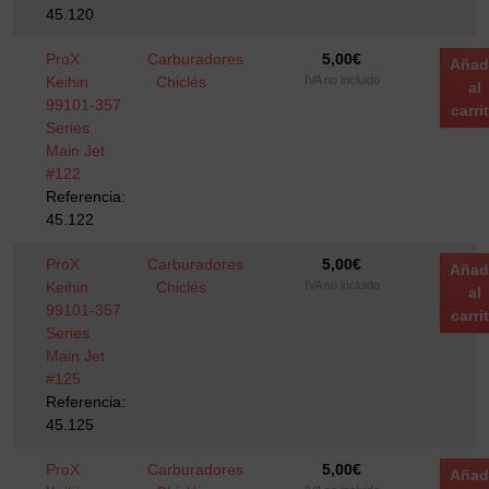
45.120
ProX
Carburadores
5,00
€
Añad
Keihin
Chiclés
IVA no incluido
al
99101-357
carri
Series
Main Jet
#122
Referencia:
45.122
ProX
Carburadores
5,00
€
Añad
Keihin
Chiclés
IVA no incluido
al
99101-357
carri
Series
Main Jet
#125
Referencia:
45.125
ProX
Carburadores
5,00
€
Añad