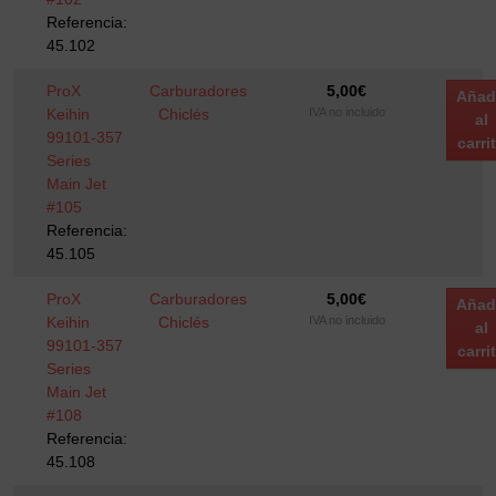
Referencia:
45.102
ProX
Carburadores
5,00
€
Añad
Keihin
Chiclés
IVA no incluido
al
99101-357
carri
Series
Main Jet
#105
Referencia:
45.105
ProX
Carburadores
5,00
€
Añad
Keihin
Chiclés
IVA no incluido
al
99101-357
carri
Series
Main Jet
#108
Referencia:
45.108