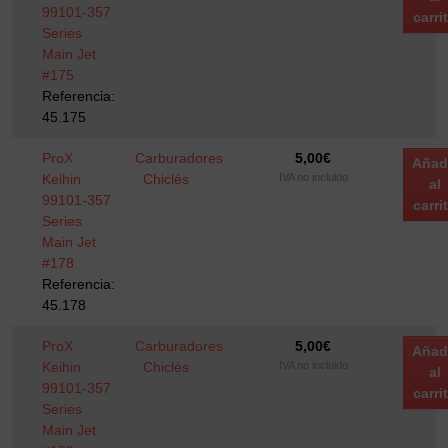
99101-357
carri
Series
Main Jet
#175
Referencia:
45.175
ProX
Carburadores
5,00
€
Añad
Keihin
Chiclés
IVA no incluido
al
99101-357
carri
Series
Main Jet
#178
Referencia:
45.178
ProX
Carburadores
5,00
€
Añad
Keihin
Chiclés
IVA no incluido
al
99101-357
carri
Series
Main Jet