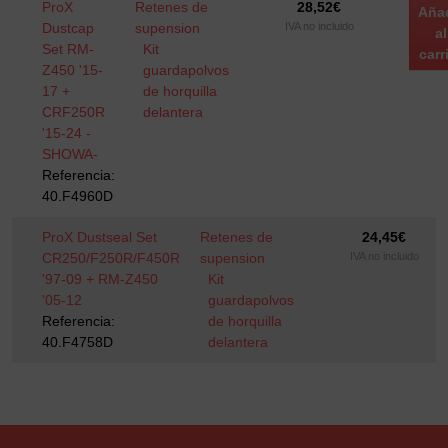
ProX
Retenes de
28,52
€
Añad
Dustcap
supension
IVA no incluido
al
Set RM-
Kit
carr
Z450 '15-
guardapolvos
17 +
de horquilla
CRF250R
delantera
'15-24 -
SHOWA-
Referencia:
40.F4960D
ProX Dustseal Set
Retenes de
24,45
€
CR250/F250R/F450R
supension
IVA no incluido
'97-09 + RM-Z450
Kit
'05-12
guardapolvos
Referencia:
de horquilla
40.F4758D
delantera