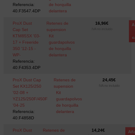
Referencia:
de horquilla
40.F3547.4DP
delantera
ProX Dust
Retenes de
16,96
€
A
Cap Set
supension
IVA no incluido
KTM85SX '03-
Kit
c
17 + Freeride
guardapolvos
350 '12-15 -
de horquilla
WP-
delantera
Referencia:
40.F4353.4DP
ProX Dust Cap
Retenes de
24,45
€
Set KX125/250
supension
IVA no incluido
'02-08 +
Kit
YZ125/250F/450F
guardapolvos
'04-25
de horquilla
Referencia:
delantera
40.F4858D
ProX Dust
Retenes de
14,24
€
Aña