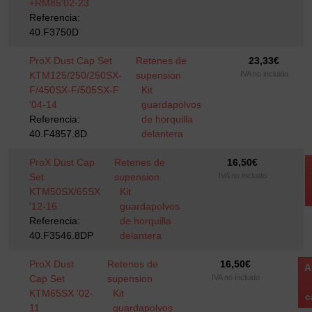
+RM85'02-23
Referencia:
40.F3750D
ProX Dust Cap Set
Retenes de
23,33
€
KTM125/250/250SX-
supension
IVA no incluido
F/450SX-F/505SX-F
Kit
'04-14
guardapolvos
Referencia:
de horquilla
40.F4857.8D
delantera
ProX Dust Cap
Retenes de
16,50
€
Set
supension
IVA no incluido
KTM50SX/65SX
Kit
'12-16
guardapolvos
Referencia:
de horquilla
40.F3546.8DP
delantera
ProX Dust
Retenes de
16,50
€
A
Cap Set
supension
IVA no incluido
KTM65SX '02-
Kit
c
11
guardapolvos