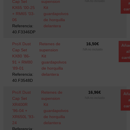
Cap Set
supension
IVA no incluido
a
KX65 '00-25
Kit
car
+ RM65 '03-
guardapolvos
06
de horquilla
Referencia:
delantera
40.F3346DP
ProX Dust
Retenes de
16,50
€
Añad
Cap Set
supension
IVA no incluido
al
KX80 '86-
Kit
carr
91 + RM80
guardapolvos
'89-01
de horquilla
Referencia:
delantera
40.F3548D
ProX Dust
Retenes de
16,96
€
Aña
Cap Set
supension
IVA no incluido
a
XR400R
Kit
car
'96-04 +
guardapolvos
XR650L '93-
de horquilla
24
delantera
Referencia: