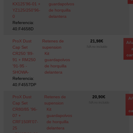
KX125'96-01 +
guardapolvos
YZ125/250'96-
de horquilla
0
delantera
Referencia:
40.F4658D
ProX Dust
Retenes de
21,98
€
Aña
Cap Set
supension
IVA no incluido
a
CR250 '89-
Kit
car
91 + RM250
guardapolvos
'91-95 -
de horquilla
SHOWA-
delantera
Referencia:
40.F4557DP
ProX Dust
Retenes de
20,90
€
Añ
Cap Set
supension
IVA no incluido
CR80/85 '96-
Kit
ca
07 +
guardapolvos
CRF150R'07-
de horquilla
25
delantera