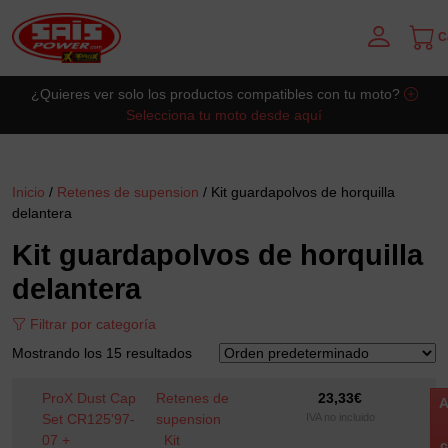
Ca
Saltar al contingut principal
¿Quieres ver solo los productos compatibles con tu moto?
Selecciona tu moto desde aquí
Inicio
/
Retenes de supension
/ Kit guardapolvos de horquilla
delantera
Kit guardapolvos de horquilla
delantera
Filtrar por categoría
Mostrando los 15 resultados
ProX Dust Cap
Retenes de
23,33
€
A
Set CR125'97-
supension
IVA no incluido
07 +
Kit
c