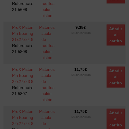
Referencia:
rodillos
21.5698
bulón
pistón
ProX Piston
Pistones
9,38
€
Añadir
Pin Bearing
Jaula
IVA no incluido
al
21x27x24.8
de
carrito
Referencia:
rodillos
21.5808
bulón
pistón
ProX Piston
Pistones
11,75
€
Añadir
Pin Bearing
Jaula
IVA no incluido
al
22x27x23.8
de
carrito
Referencia:
rodillos
21.5807
bulón
pistón
ProX Piston
Pistones
11,75
€
Añadir
Pin Bearing
Jaula
IVA no incluido
al
22x27x24.8
de
carrito