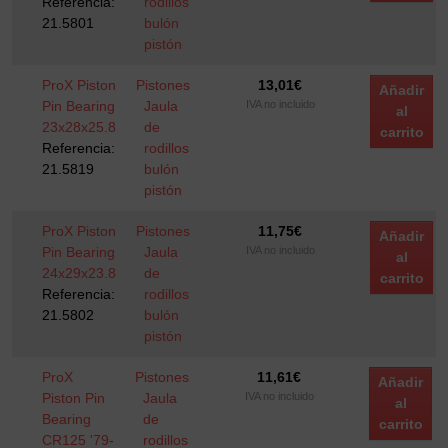
Referencia:
rodillos
21.5801
bulón
pistón
ProX Piston
Pistones
13,01
€
Añadir
Pin Bearing
Jaula
IVA no incluido
al
23x28x25.8
de
carrito
Referencia:
rodillos
21.5819
bulón
pistón
ProX Piston
Pistones
11,75
€
Añadir
Pin Bearing
Jaula
IVA no incluido
al
24x29x23.8
de
carrito
Referencia:
rodillos
21.5802
bulón
pistón
ProX
Pistones
11,61
€
Añadir
Piston Pin
Jaula
IVA no incluido
al
Bearing
de
carrito
CR125 '79-
rodillos