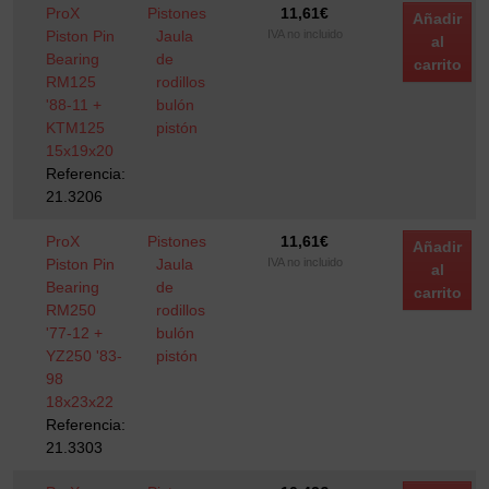
ProX
Pistones
11,61
€
Añadir
Piston Pin
Jaula
IVA no incluido
al
Bearing
de
carrito
RM125
rodillos
'88-11 +
bulón
KTM125
pistón
15x19x20
Referencia:
21.3206
ProX
Pistones
11,61
€
Añadir
Piston Pin
Jaula
IVA no incluido
al
Bearing
de
carrito
RM250
rodillos
'77-12 +
bulón
YZ250 '83-
pistón
98
18x23x22
Referencia:
21.3303