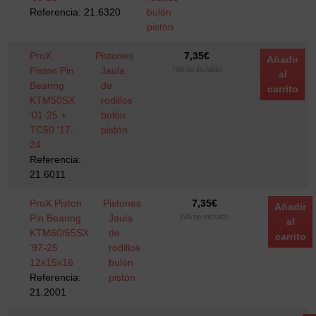
Referencia: 21.6320
bulón
pistón
ProX
Pistones
7,35
€
Añadir
Piston Pin
Jaula
IVA no incluido
al
Bearing
de
carrito
KTM50SX
rodillos
'01-25 +
bulón
TC50 '17-
pistón
24
Referencia:
21.6011
ProX Piston
Pistones
7,35
€
Añadir
Pin Bearing
Jaula
IVA no incluido
al
KTM60/65SX
de
carrito
'97-25
rodillos
12x15x16
bulón
Referencia:
pistón
21.2001