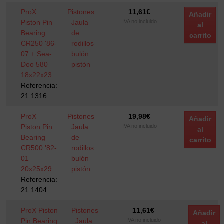
ProX
Pistones
11,61
€
Añadir
Piston Pin
Jaula
IVA no incluido
al
Bearing
de
carrito
CR250 '86-
rodillos
07 + Sea-
bulón
Doo 580
pistón
18x22x23
Referencia:
21.1316
ProX
Pistones
19,98
€
Añadir
Piston Pin
Jaula
IVA no incluido
al
Bearing
de
carrito
CR500 '82-
rodillos
01
bulón
20x25x29
pistón
Referencia:
21.1404
ProX Piston
Pistones
11,61
€
Añadir
Pin Bearing
Jaula
IVA no incluido
al