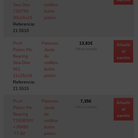
Sea-Doo
rodillos
720/785
bulón
20x24x23
pistón
Referencia:
21.5510
ProX
Pistones
13,81
€
Añadir
Piston Pin
Jaula
IVA no incluido
al
Bearing
de
carrito
Sea-Doo
rodillos
951
bulón
21x25x24
pistón
Referencia:
21.5515
ProX
Pistones
7,35
€
Añadir
Piston Pin
Jaula
IVA no incluido
al
Bearing
de
carrito
TS50ER/X
rodillos
+ RM80
bulón
'77-82
pistón