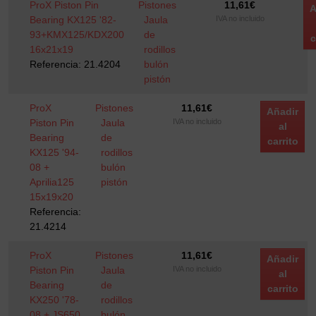
ProX Piston Pin
Pistones
11,61
€
A
Bearing KX125 '82-
Jaula
IVA no incluido
93+KMX125/KDX200
de
c
16x21x19
rodillos
Referencia: 21.4204
bulón
pistón
ProX
Pistones
11,61
€
Añadir
Piston Pin
Jaula
IVA no incluido
al
Bearing
de
carrito
KX125 '94-
rodillos
08 +
bulón
Aprilia125
pistón
15x19x20
Referencia:
21.4214
ProX
Pistones
11,61
€
Añadir
Piston Pin
Jaula
IVA no incluido
al
Bearing
de
carrito
KX250 '78-
rodillos
08 + JS650
bulón