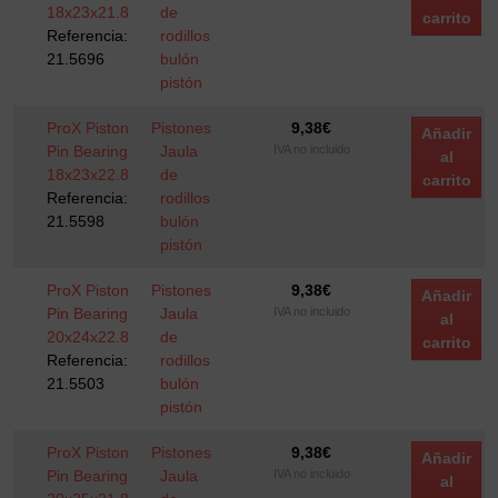
18x23x21.8
de
carrito
Referencia:
rodillos
21.5696
bulón
pistón
ProX Piston
Pistones
9,38
€
Añadir
Pin Bearing
Jaula
IVA no incluido
al
18x23x22.8
de
carrito
Referencia:
rodillos
21.5598
bulón
pistón
ProX Piston
Pistones
9,38
€
Añadir
Pin Bearing
Jaula
IVA no incluido
al
20x24x22.8
de
carrito
Referencia:
rodillos
21.5503
bulón
pistón
ProX Piston
Pistones
9,38
€
Añadir
Pin Bearing
Jaula
IVA no incluido
al