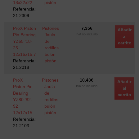
18x22x22
pistón
Referencia:
21.2309
ProX Piston
Pistones
7,35
€
Añadir
Pin Bearing
Jaula
IVA no incluido
al
YZ65 '18-
de
carrito
25
rodillos
12x16x15.7
bulón
Referencia:
pistón
21.2018
ProX
Pistones
10,43
€
Añadir
Piston Pin
Jaula
IVA no incluido
al
Bearing
de
carrito
YZ80 '82-
rodillos
92
bulón
12x17x15
pistón
Referencia:
21.2103