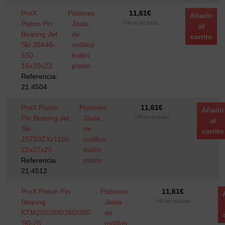
ProX
Pistones
11,61
€
Añadir
Piston Pin
Jaula
IVA no incluido
al
Bearing Jet
de
carrito
Ski JS440-
rodillos
550
bulón
16x20x23
pistón
Referencia:
21.4504
ProX Piston
Pistones
11,61
€
Añadir
Pin Bearing Jet
Jaula
IVA no incluido
al
Ski
de
carrito
JS750ZXi/1100
rodillos
22x27x25
bulón
Referencia:
pistón
21.4512
ProX Piston Pin
Pistones
11,61
€
Bearing
Jaula
IVA no incluido
KTM250/300/360/380
de
'90-25
rodillos