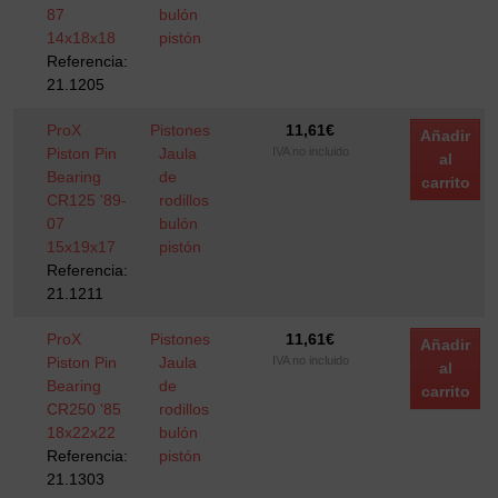
87
bulón
14x18x18
pistón
Referencia:
21.1205
ProX
Pistones
11,61
€
Añadir
Piston Pin
Jaula
IVA no incluido
al
Bearing
de
carrito
CR125 '89-
rodillos
07
bulón
15x19x17
pistón
Referencia:
21.1211
ProX
Pistones
11,61
€
Añadir
Piston Pin
Jaula
IVA no incluido
al
Bearing
de
carrito
CR250 '85
rodillos
18x22x22
bulón
Referencia:
pistón
21.1303