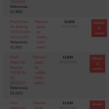
12x16x16
Referencia:
21.3001
ProX Piston
Pistones
11,61
€
Añadir
Pin Bearing
Jaula
IVA no incluido
al
TZR125/250
de
carrito
16x21x19.5
rodillos
Referencia:
bulón
21.2011
pistón
ProX
Pistones
11,61
€
Añadir
Piston Pin
Jaula
IVA no incluido
al
Bearing
de
carrito
YZ125 '01-
rodillos
25
bulón
15x19x17
pistón
Referencia:
21.2221
ProX
Pistones
11,61
€
Añadir
Piston Pin
Jaula
IVA no incluido