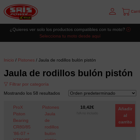
Carri
Saltar al contingut principal
¿Quieres ver solo los productos compatibles con tu moto?
Selecciona tu moto desde aquí
Inicio
/
Pistones
/ Jaula de rodillos bulón pistón
Jaula de rodillos bulón pistón
Filtrar por categoría
Mostrando los 58 resultados
ProX
Pistones
10,42
€
Añadir
Piston
Jaula
IVA no incluido
al
Bearing
de
carrito
CR80/85
rodillos
'86-07 +
bulón