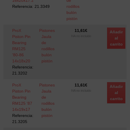
16x20x17.2
de
Referencia: 21.3349
rodillos
bulón
pistón
ProX
Pistones
11,61
€
Añadir
Piston Pin
Jaula
IVA no incluido
al
Bearing
de
carrito
RM125
rodillos
'80-86
bulón
14x18x20
pistón
Referencia:
21.3202
ProX
Pistones
11,61
€
Añadir
Piston Pin
Jaula
IVA no incluido
al
Bearing
de
carrito
RM125 '87
rodillos
14x19x17
bulón
Referencia:
pistón
21.3205