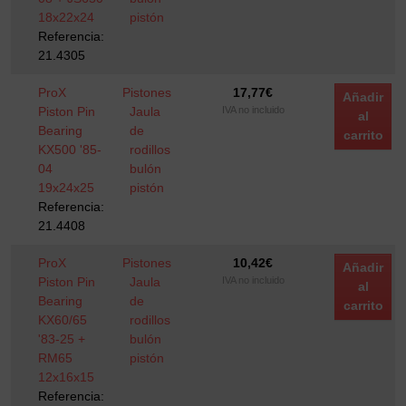
18x22x24
pistón
Referencia:
21.4305
ProX
Pistones
17,77
€
Añadir
Piston Pin
Jaula
IVA no incluido
al
Bearing
de
carrito
KX500 '85-
rodillos
04
bulón
19x24x25
pistón
Referencia:
21.4408
ProX
Pistones
10,42
€
Añadir
Piston Pin
Jaula
IVA no incluido
al
Bearing
de
carrito
KX60/65
rodillos
'83-25 +
bulón
RM65
pistón
12x16x15
Referencia: