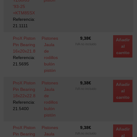
YZ80/85
pistón
'93-25
+KTM85SX
Referencia:
21.1111
ProX Piston
Pistones
9,38
€
Añadir
Pin Bearing
Jaula
IVA no incluido
al
16x20x21.8
de
carrito
Referencia:
rodillos
21.5695
bulón
pistón
ProX Piston
Pistones
9,38
€
Añadir
Pin Bearing
Jaula
IVA no incluido
al
18x22x22.8
de
carrito
Referencia:
rodillos
21.5400
bulón
pistón
ProX Piston
Pistones
9,38
€
Añadir
Pin Bearing
Jaula
IVA no incluido
al