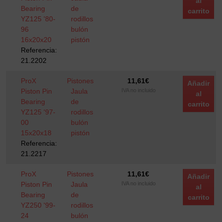
al
Bearing
de
carrito
YZ125 '80-
rodillos
96
bulón
16x20x20
pistón
Referencia:
21.2202
ProX
Pistones
11,61
€
Añadir
Piston Pin
Jaula
IVA no incluido
al
Bearing
de
carrito
YZ125 '97-
rodillos
00
bulón
15x20x18
pistón
Referencia:
21.2217
ProX
Pistones
11,61
€
Añadir
Piston Pin
Jaula
IVA no incluido
al
Bearing
de
carrito
YZ250 '99-
rodillos
24
bulón