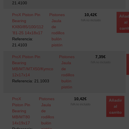
21.4100
ProX Piston Pin
Pistones
10,42
€
Añad
Bearing
Jaula
IVA no incluido
al
KX80/85/100/112
de
carri
'81-25 14x18x17
rodillos
Referencia:
bulón
21.4103
pistón
ProX Piston Pin
Pistones
7,35
€
Bearing
Jaula
IVA no incluido
MB/MT/MTX50/Kymco
de
12x17x14
rodillos
Referencia: 21.1003
bulón
pistón
ProX
Pistones
10,42
€
Añadir
Piston Pin
Jaula
IVA no incluido
al
Bearing
de
carrito
MB/MT80
rodillos
14x19x17
bulón