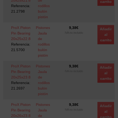
20x25x21.8
de
carrito
Referencia:
rodillos
21.2798
bulón
pistón
ProX Piston
Pistones
9,38
€
Añadir
Pin Bearing
Jaula
IVA no incluido
al
20x25x22.8
de
carrito
Referencia:
rodillos
21.5700
bulón
pistón
ProX Piston
Pistones
9,38
€
Añadir
Pin Bearing
Jaula
IVA no incluido
al
20x25x23.8
de
carrito
Referencia:
rodillos
21.2697
bulón
pistón
ProX Piston
Pistones
9,38
€
Añadir
Pin Bearing
Jaula
IVA no incluido
al
20x26x23.8
de
carrito