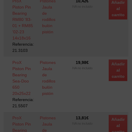
ProX
Pistones
10,42
€
Añadir
Piston Pin
Jaula
IVA no incluido
al
Bearing
de
carrito
RM80 '83-
rodillos
01 + RM85
bulón
'02-23
pistón
14x18x16
Referencia:
21.3103
ProX
Pistones
19,98
€
Añadir
Piston Pin
Jaula
IVA no incluido
al
Bearing
de
carrito
Sea-Doo
rodillos
650
bulón
20x25x22
pistón
Referencia:
21.5507
ProX
Pistones
13,81
€
Añadir
Piston Pin
Jaula
IVA no incluido
al
Bearing
de
carrito