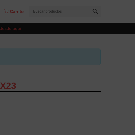
Carrito
 desde aquí
0X23