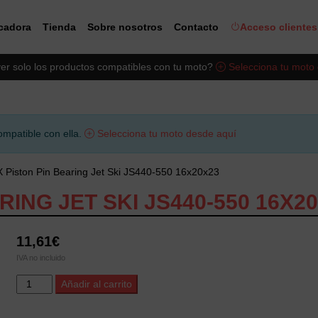
icadora
Tienda
Sobre nosotros
Contacto
Acceso clientes
er solo los productos compatibles con tu moto?
Selecciona tu moto
ompatible con ella.
Selecciona tu moto desde aquí
X Piston Pin Bearing Jet Ski JS440-550 16x20x23
RING JET SKI JS440-550 16X2
11,61
€
IVA no incluido
ProX
Alternative:
Añadir al carrito
Piston
Pin