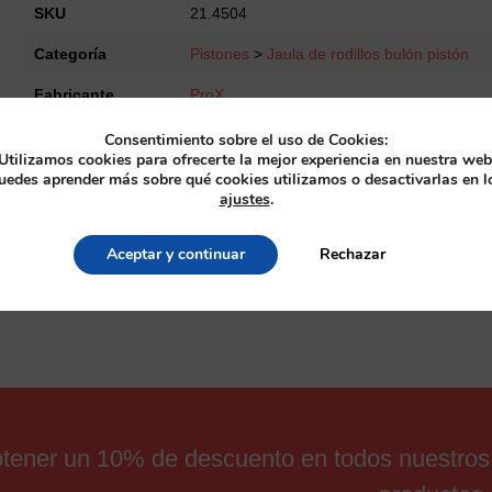
Bearing
SKU
21.4504
Jet
Categoría
Pistones
>
Jaula de rodillos bulón pistón
Ski
JS440-
Fabricante
ProX
550
16x20x23
Consentimiento sobre el uso de Cookies:
cantidad
Utilizamos cookies para ofrecerte la mejor experiencia en nuestra web
uedes aprender más sobre qué cookies utilizamos o desactivarlas en l
ajustes
.
Aceptar y continuar
Rechazar
obtener un 10% de descuento en todos nuestros