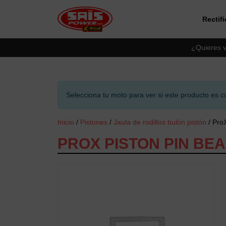
Rectif
Saltar al contingut principal
¿Quieres v
Selecciona tu moto para ver si este producto es c
Inicio
/
Pistones
/
Jaula de rodillos bulón pistón
/ Pro
PROX PISTON PIN BEA