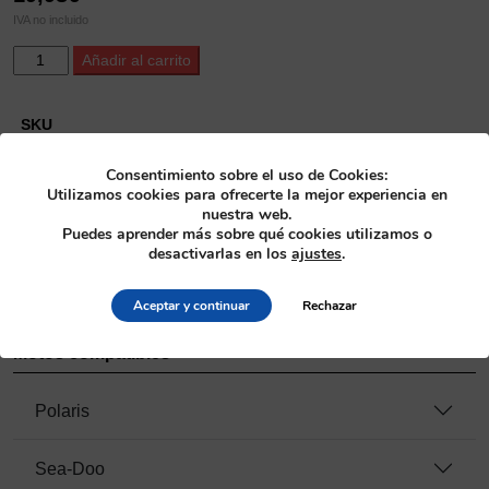
IVA no incluido
ProX
Alternative:
Añadir al carrito
Piston
Pin
Bearing
SKU
Sea-
21.5507
Doo
Consentimiento sobre el uso de Cookies:
Utilizamos cookies para ofrecerte la mejor experiencia en
650
Categoría
nuestra web.
20x25x22
Pistones
>
Jaula de rodillos bulón pistón
Puedes aprender más sobre qué cookies utilizamos o
cantidad
desactivarlas en los
ajustes
.
Fabricante
ProX
Aceptar y continuar
Rechazar
Motos compatibles
Polaris
Sea-Doo