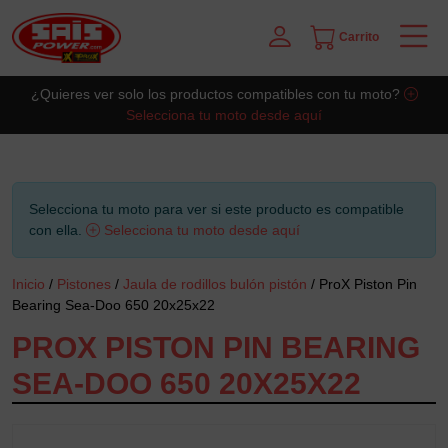
Carrito
Saltar al contingut principal
¿Quieres ver solo los productos compatibles con tu moto?
Selecciona tu moto desde aquí
Selecciona tu moto para ver si este producto es compatible
con ella.
Selecciona tu moto desde aquí
Inicio
/
Pistones
/
Jaula de rodillos bulón pistón
/ ProX Piston Pin
Bearing Sea-Doo 650 20x25x22
PROX PISTON PIN BEARING
SEA-DOO 650 20X25X22