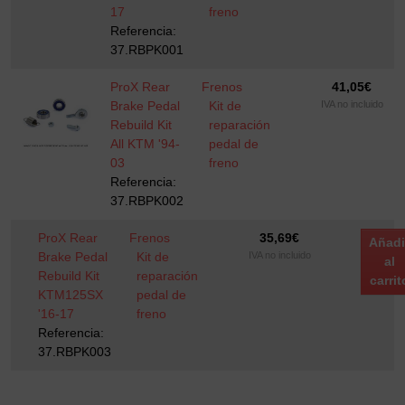
17
freno
Referencia:
37.RBPK001
ProX Rear
Frenos
41,05
€
Brake Pedal
Kit de
IVA no incluido
Rebuild Kit
reparación
All KTM '94-
pedal de
03
freno
Referencia:
37.RBPK002
ProX Rear
Frenos
35,69
€
Añadi
Brake Pedal
Kit de
IVA no incluido
al
Rebuild Kit
reparación
carrit
KTM125SX
pedal de
'16-17
freno
Referencia:
37.RBPK003