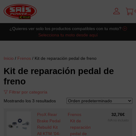
C
Saltar al contingut principal
¿Quieres ver solo los productos compatibles con tu moto?
Selecciona tu moto desde aquí
Inicio
/
Frenos
/ Kit de reparación pedal de freno
Kit de reparación pedal de
freno
Filtrar por categoría
Mostrando los 3 resultados
ProX Rear
Frenos
32,76
€
Brake Pedal
Kit de
IVA no incluido
Rebuild Kit
reparación
All KTM '04-
pedal de