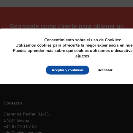
Regístrate como cliente para obtener un
10% de descuento en todos nuestros
Consentimiento sobre el uso de Cookies:
productos.
Utilizamos cookies para ofrecerte la mejor experiencia en nue
Puedes aprender más sobre qué cookies utilizamos o desactivar
ajustes
.
Registrarse
Aceptar y continuar
Rechazar
Contact
o
Carrer de Pedret, 31-35,
17007 Girona
+34 972 20 07 36
info@saispower.com