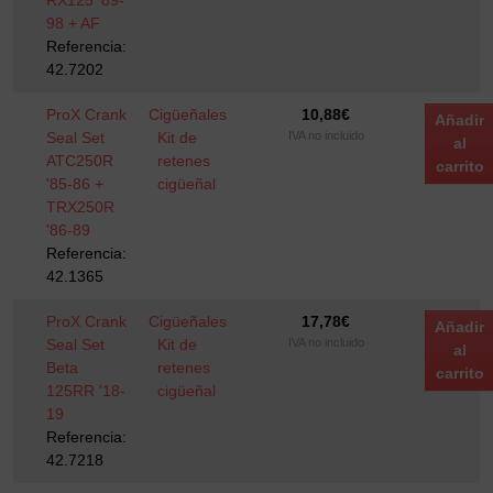
RX125 '89-
98 + AF
Referencia:
42.7202
ProX Crank
Cigüeñales
10,88
€
Añadir
Seal Set
Kit de
IVA no incluido
al
ATC250R
retenes
carrito
'85-86 +
cigüeñal
TRX250R
'86-89
Referencia:
42.1365
ProX Crank
Cigüeñales
17,78
€
Añadir
Seal Set
Kit de
IVA no incluido
al
Beta
retenes
carrito
125RR '18-
cigüeñal
19
Referencia:
42.7218