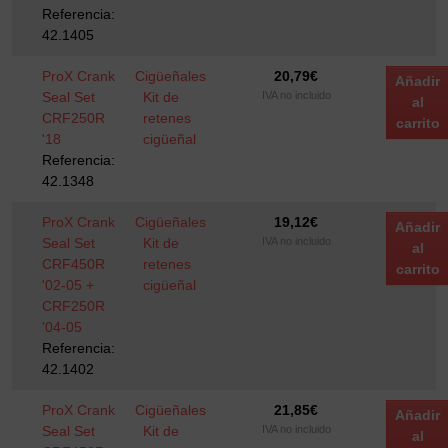
Referencia:
42.1405
ProX Crank
Cigüeñales
20,79
€
Añadir
Seal Set
Kit de
IVA no incluido
al
CRF250R
retenes
carrito
'18
cigüeñal
Referencia:
42.1348
ProX Crank
Cigüeñales
19,12
€
Añadir
Seal Set
Kit de
IVA no incluido
al
CRF450R
retenes
carrito
'02-05 +
cigüeñal
CRF250R
'04-05
Referencia:
42.1402
ProX Crank
Cigüeñales
21,85
€
Añadir
Seal Set
Kit de
IVA no incluido
al