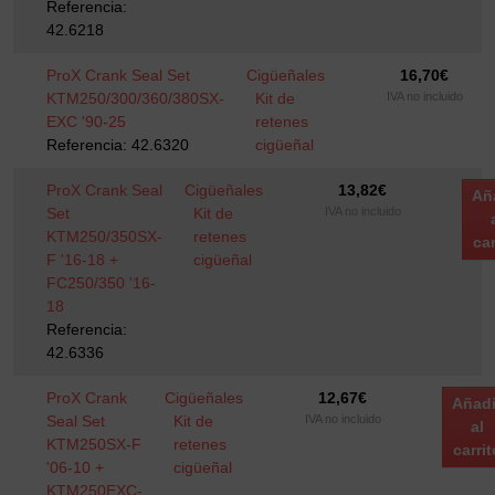
Referencia:
42.6218
ProX Crank Seal Set
Cigüeñales
16,70
€
KTM250/300/360/380SX-
Kit de
IVA no incluido
EXC '90-25
retenes
Referencia: 42.6320
cigüeñal
ProX Crank Seal
Cigüeñales
13,82
€
Añ
Set
Kit de
IVA no incluido
KTM250/350SX-
retenes
car
F '16-18 +
cigüeñal
FC250/350 '16-
18
Referencia:
42.6336
ProX Crank
Cigüeñales
12,67
€
Añadi
Seal Set
Kit de
IVA no incluido
al
KTM250SX-F
retenes
carrit
'06-10 +
cigüeñal
KTM250EXC-