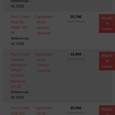
Referencia:
42.2005
ProX Crank
Cigüeñales
26,78
€
Añadir
Seal Set
Kit de
IVA no incluido
al
PW80 '83-
retenes
carrito
06
cigüeñal
Referencia:
42.2008
ProX Crank
Cigüeñales
18,96
€
Añadir
Seal Set
Kit de
IVA no incluido
al
RD350LC-
retenes
carrito
YPVS +
cigüeñal
YFZ350
Banshee
'87-06
Referencia:
42.2020
ProX Crank
Cigüeñales
20,36
€
Añadir
Seal Set
Kit de
IVA no incluido
al