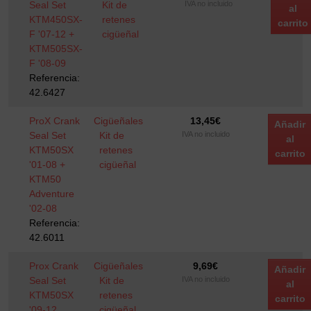
Seal Set
Kit de
IVA no incluido
al
KTM450SX-
retenes
carrito
F '07-12 +
cigüeñal
KTM505SX-
F '08-09
Referencia:
42.6427
ProX Crank
Cigüeñales
13,45
€
Añadir
Seal Set
Kit de
IVA no incluido
al
KTM50SX
retenes
carrito
'01-08 +
cigüeñal
KTM50
Adventure
'02-08
Referencia:
42.6011
Prox Crank
Cigüeñales
9,69
€
Añadir
Seal Set
Kit de
IVA no incluido
al
KTM50SX
retenes
carrito
'09-12
cigüeñal