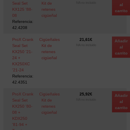
Seal Set
Kit de
IVA no incluido
al
KX125 '88-
retenes
carrito
08
cigüeñal
Referencia:
42.4208
ProX Crank
Cigüeñales
21,61
€
Añadir
Seal Set
Kit de
IVA no incluido
al
KX250 '21-
retenes
carrito
24 +
cigüeñal
KX250XC
'21-24
Referencia:
42.4351
ProX Crank
Cigüeñales
25,92
€
Añadir
Seal Set
Kit de
IVA no incluido
al
KX250 '80-
retenes
carrito
08 +
cigüeñal
KDX250
'81-94 +