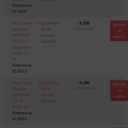
Referencia:
42.6009
Prox Crank
Cigüeñales
5,23
€
Añadir
Seal Set
Kit de
IVA no incluido
al
KTM50SX
retenes
carrito
'13-23 +
cigüeñal
Husqvarna
TC50 '17-
23
Referencia:
42.6013
Prox Crank
Cigüeñales
6,19
€
Añadir
Seal Set
Kit de
IVA no incluido
al
KTM50SX
retenes
carrito
'24-25 +
cigüeñal
TC50 '24
Referencia:
42.6024