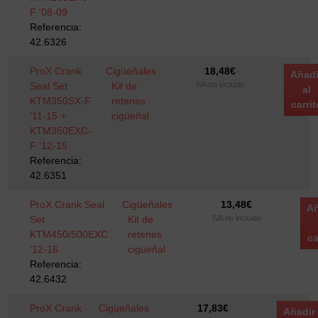
F '08-09
Referencia:
42.6326
ProX Crank
Cigüeñales
18,48
€
Añadi
Seal Set
Kit de
IVA no incluido
al
KTM350SX-F
retenes
carrit
'11-15 +
cigüeñal
KTM350EXC-
F '12-15
Referencia:
42.6351
ProX Crank Seal
Cigüeñales
13,48
€
Añ
Set
Kit de
IVA no incluido
KTM450/500EXC
retenes
ca
'12-16
cigüeñal
Referencia:
42.6432
ProX Crank
Cigüeñales
17,83
€
Añadir