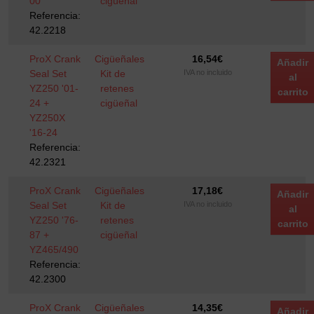
00
cigüeñal
Referencia:
42.2218
ProX Crank
Cigüeñales
16,54
€
Añadir
Seal Set
Kit de
IVA no incluido
al
YZ250 '01-
retenes
carrito
24 +
cigüeñal
YZ250X
'16-24
Referencia:
42.2321
ProX Crank
Cigüeñales
17,18
€
Añadir
Seal Set
Kit de
IVA no incluido
al
YZ250 '76-
retenes
carrito
87 +
cigüeñal
YZ465/490
Referencia:
42.2300
ProX Crank
Cigüeñales
14,35
€
Añadir