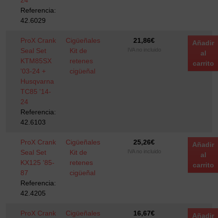
24
Referencia:
42.6029
ProX Crank
Cigüeñales
21,86
€
Añadir
Seal Set
Kit de
IVA no incluido
al
KTM85SX
retenes
carrito
'03-24 +
cigüeñal
Husqvarna
TC85 '14-
24
Referencia:
42.6103
ProX Crank
Cigüeñales
25,26
€
Añadir
Seal Set
Kit de
IVA no incluido
al
KX125 '85-
retenes
carrito
87
cigüeñal
Referencia:
42.4205
ProX Crank
Cigüeñales
16,67
€
Añadir