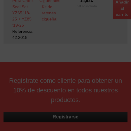
ProX Crank
Cigüeñales
14,92
€
Añadir
Seal Set
Kit de
IVA no incluido
al
YZ65 '18-
retenes
carrito
25 + YZ85
cigüeñal
'19-25
Referencia:
42.2018
Regístrate como cliente para obtener un
10% de descuento en todos nuestros
productos.
Registrarse