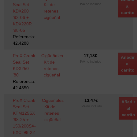
Seal Set
Kit de
IVA no incluido
al
KDX200
retenes
carrito
'92-06 +
cigüeñal
KDX220R
'98-05
Referencia:
42.4288
ProX Crank
Cigüeñales
17,18
€
Añadir
Seal Set
Kit de
IVA no incluido
al
KDX250
retenes
carrito
'80
cigüeñal
Referencia:
42.4350
ProX Crank
Cigüeñales
13,47
€
Añadir
Seal Set
Kit de
IVA no incluido
al
KTM125SX
retenes
carrito
'98-25 +
cigüeñal
150/200SX-
EXC '98-22