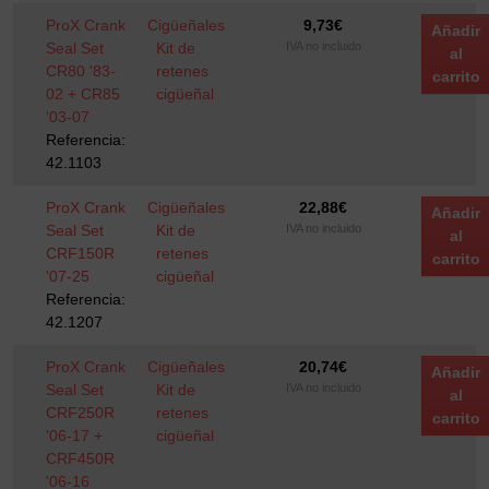
ProX Crank
Cigüeñales
9,73
€
Añadir
Seal Set
Kit de
IVA no incluido
al
CR80 '83-
retenes
carrito
02 + CR85
cigüeñal
'03-07
Referencia:
42.1103
ProX Crank
Cigüeñales
22,88
€
Añadir
Seal Set
Kit de
IVA no incluido
al
CRF150R
retenes
carrito
'07-25
cigüeñal
Referencia:
42.1207
ProX Crank
Cigüeñales
20,74
€
Añadir
Seal Set
Kit de
IVA no incluido
al
CRF250R
retenes
carrito
'06-17 +
cigüeñal
CRF450R
'06-16