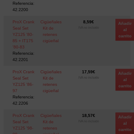
Referencia:
42.2200
ProX Crank
Cigüeñales
8,59
€
Añadir
Seal Set
Kit de
IVA no incluido
al
YZ125 '80-
retenes
carrito
85 + IT175
cigüeñal
'80-83
Referencia:
42.2201
ProX Crank
Cigüeñales
17,59
€
Añadir
Seal Set
Kit de
IVA no incluido
al
YZ125 '86-
retenes
carrito
97
cigüeñal
Referencia:
42.2206
ProX Crank
Cigüeñales
18,57
€
Añadir
Seal Set
Kit de
IVA no incluido
al
YZ125 '98-
retenes
carrito