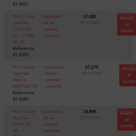
42.4607
ProX Crank
Cigüeñales
17,82
€
Añadir
Seal Set
Kit de
IVA no incluido
al
LT250 '87-
retenes
carrito
92 + LT500
cigüeñal
'87-90
Referencia:
42.3350
ProX Crank
Cigüeñales
67,27
€
Añadir
Seal Set
Kit de
IVA no incluido
al
Polaris
retenes
carrito
650/750/780
cigüeñal
Referencia:
42.6680
ProX Crank
Cigüeñales
10,80
€
Añadir
Seal Set
Kit de
IVA no incluido
al
PW50 '81-
retenes
carrito
25
cigüeñal