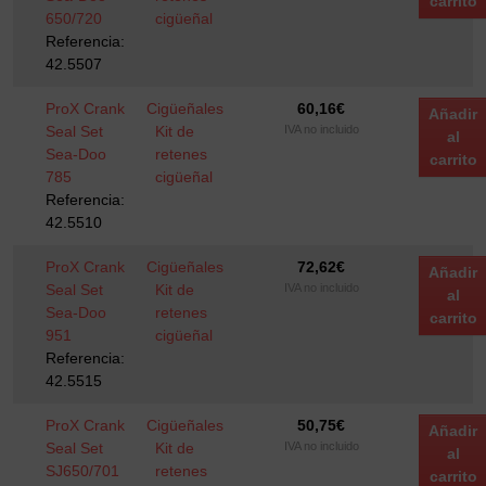
carrito
650/720
cigüeñal
Referencia:
42.5507
ProX Crank
Cigüeñales
60,16
€
Añadir
Seal Set
Kit de
IVA no incluido
al
Sea-Doo
retenes
carrito
785
cigüeñal
Referencia:
42.5510
ProX Crank
Cigüeñales
72,62
€
Añadir
Seal Set
Kit de
IVA no incluido
al
Sea-Doo
retenes
carrito
951
cigüeñal
Referencia:
42.5515
ProX Crank
Cigüeñales
50,75
€
Añadir
Seal Set
Kit de
IVA no incluido
al
SJ650/701
retenes
carrito