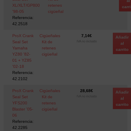
al
XL/XLT/GP800
retenes
carri
'98-05
cigüeñal
Referencia:
42.2518
ProX Crank
Cigüeñales
7,14
€
Añadir
Seal Set
Kit de
IVA no incluido
al
Yamaha
retenes
carrito
YZ80 '82-
cigüeñal
01 + YZ85
'02-18
Referencia:
42.2102
ProX Crank
Cigüeñales
28,68
€
Añadir
Seal Set
Kit de
IVA no incluido
al
YFS200
retenes
carrito
Blaster '05-
cigüeñal
06
Referencia:
42.2285