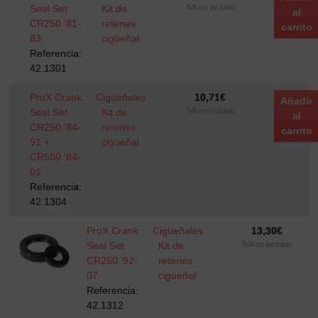
Seal Set
Kit de
IVA no incluido
al
CR250 '81-
retenes
carrito
83
cigüeñal
Referencia:
42.1301
ProX Crank
Cigüeñales
10,71
€
Añadir
Seal Set
Kit de
IVA no incluido
al
CR250 '84-
retenes
carrito
91 +
cigüeñal
CR500 '84-
01
Referencia:
42.1304
ProX Crank
Cigüeñales
13,30
€
Seal Set
Kit de
IVA no incluido
CR250 '92-
retenes
07
cigüeñal
Referencia:
42.1312