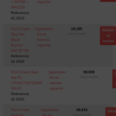
+ GP760 +
cigüeñal
WR1100
Referencia:
42.2510
ProX Crank
Cigüeñales
18,16
€
Añadir
Seal Set
Kit de
IVA no incluido
al
Wave
retenes
carrito
Runner
cigüeñal
500 '87-89
Referencia:
42.2500
ProX Crank Seal
Cigüeñales
58,83
€
Set XL-
Kit de
IVA no incluido
LTD/XLT/GP1200R
retenes
'98-03
cigüeñal
Referencia:
42.2520
ProX Crank
Cigüeñales
59,81
€
Añad
Seal Set
Kit de
IVA no incluido