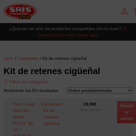
Saltar al contingut principal
¿Quieres ver solo los productos compatibles con tu moto?
Selecciona tu moto desde aquí
Inicio
/
Cigüeñales
/ Kit de retenes cigüeñal
Kit de retenes cigüeñal
Filtrar por categoría
Mostrando los 83 resultados
ProX Crank
Cigüeñales
19,00
€
Añadir
Seal Set
Kit de
IVA no incluido
al
Aprilia
retenes
carrito
RS125 '92-
cigüeñal
10 +