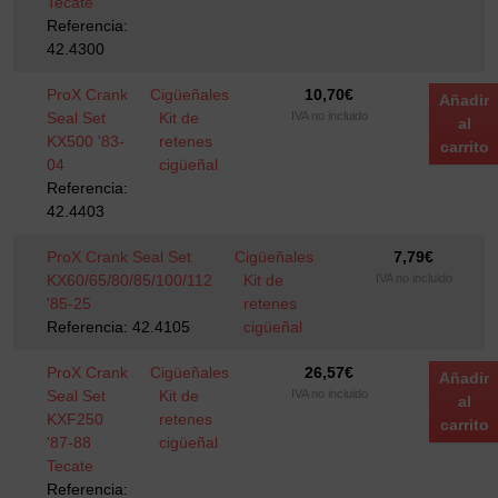
Tecate
Referencia:
42.4300
ProX Crank
Cigüeñales
10,70
€
Añadir
Seal Set
Kit de
IVA no incluido
al
KX500 '83-
retenes
carrito
04
cigüeñal
Referencia:
42.4403
ProX Crank Seal Set
Cigüeñales
7,79
€
KX60/65/80/85/100/112
Kit de
IVA no incluido
'85-25
retenes
Referencia: 42.4105
cigüeñal
ProX Crank
Cigüeñales
26,57
€
Añadir
Seal Set
Kit de
IVA no incluido
al
KXF250
retenes
carrito
'87-88
cigüeñal
Tecate
Referencia: