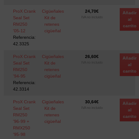
ProX Crank
Cigüeñales
24,70
€
Añadir
Seal Set
Kit de
IVA no incluido
al
RM250
retenes
carrito
'05-12
cigüeñal
Referencia:
42.3325
ProX Crank
Cigüeñales
26,60
€
Añadir
Seal Set
Kit de
IVA no incluido
al
RM250
retenes
carrito
'94-95
cigüeñal
Referencia:
42.3314
ProX Crank
Cigüeñales
30,64
€
Añadir
Seal Set
Kit de
IVA no incluido
al
RM250
retenes
carrito
'96-99 +
cigüeñal
RMX250
'95-98