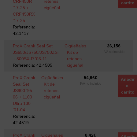
CRF450R
retenes
carrito
'17-25 +
cigüeñal
CRF450RX
'17-25
Referencia:
42.1417
ProX Crank Seal Set
Cigüeñales
36,15
€
JS650/JS750/JS750ZSi
Kit de
IVA no incluido
+ 800SX-R '03-11
retenes
Referencia: 42.4505
cigüeñal
ProX Crank
Cigüeñales
54,96
€
Añadir
Seal Set
Kit de
IVA no incluido
al
JS900 '95-
retenes
carrito
06 + 1100
cigüeñal
Ultra 130
'01-04
Referencia:
42.4519
ProX Crank
Cigüeñales
8,42
€
Añadir