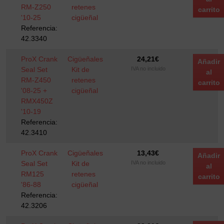
RM-Z250
retenes
carrito
'10-25
cigüeñal
Referencia:
42.3340
ProX Crank
Cigüeñales
24,21
€
Añadir
Seal Set
Kit de
IVA no incluido
al
RM-Z450
retenes
carrito
'08-25 +
cigüeñal
RMX450Z
'10-19
Referencia:
42.3410
ProX Crank
Cigüeñales
13,43
€
Añadir
Seal Set
Kit de
IVA no incluido
al
RM125
retenes
carrito
'86-88
cigüeñal
Referencia:
42.3206