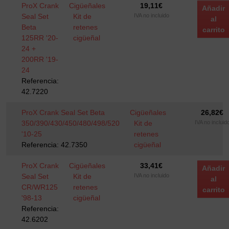
ProX Crank
Cigüeñales
19,11
€
Añadir
Seal Set
Kit de
IVA no incluido
al
Beta
retenes
carrito
125RR '20-
cigüeñal
24 +
200RR '19-
24
Referencia:
42.7220
ProX Crank Seal Set Beta
Cigüeñales
26,82
€
350/390/430/450/480/498/520
Kit de
IVA no incluid
'10-25
retenes
Referencia: 42.7350
cigüeñal
ProX Crank
Cigüeñales
33,41
€
Añadir
Seal Set
Kit de
IVA no incluido
al
CR/WR125
retenes
carrito
'98-13
cigüeñal
Referencia:
42.6202