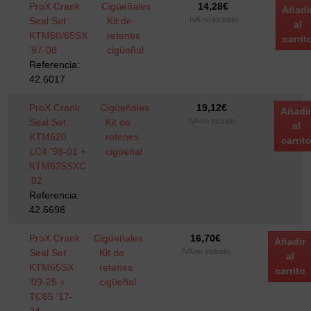
ProX Crank
Cigüeñales
14,28
€
Añadi
Seal Set
Kit de
IVA no incluido
al
KTM60/65SX
retenes
carrit
'97-08
cigüeñal
Referencia:
42.6017
ProX Crank
Cigüeñales
19,12
€
Añadi
Seal Set
Kit de
IVA no incluido
al
KTM620
retenes
carrit
LC4 '98-01 +
cigüeñal
KTM625SXC
'02
Referencia:
42.6698
ProX Crank
Cigüeñales
16,70
€
Añadir
Seal Set
Kit de
IVA no incluido
al
KTM65SX
retenes
carrito
'09-25 +
cigüeñal
TC65 '17-