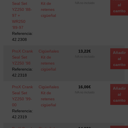
Seal Set
Kit de
IVA no incluido
al
YZ250 '88-
retenes
carrito
97 +
cigüeñal
WR250
'89-97
Referencia:
42.2308
ProX Crank
Cigüeñales
13,22
€
Añadir
Seal Set
Kit de
IVA no incluido
al
YZ250 '98
retenes
carrito
Referencia:
cigüeñal
42.2318
ProX Crank
Cigüeñales
16,06
€
Añadir
Seal Set
Kit de
IVA no incluido
al
YZ250 '99-
retenes
carrito
00
cigüeñal
Referencia:
42.2319