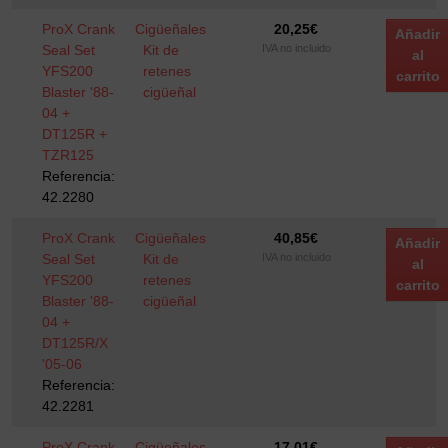
ProX Crank
Cigüeñales
20,25
€
Añadir
Seal Set
Kit de
IVA no incluido
al
YFS200
retenes
carrito
Blaster '88-
cigüeñal
04 +
DT125R +
TZR125
Referencia:
42.2280
ProX Crank
Cigüeñales
40,85
€
Añadir
Seal Set
Kit de
IVA no incluido
al
YFS200
retenes
carrito
Blaster '88-
cigüeñal
04 +
DT125R/X
'05-06
Referencia:
42.2281
ProX Crank
Cigüeñales
17,01
€