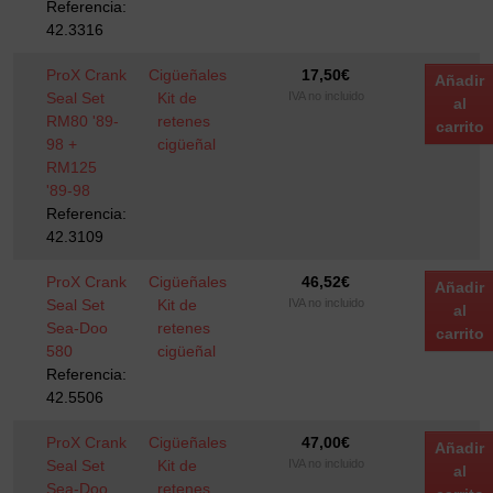
Referencia:
42.3316
ProX Crank
Cigüeñales
17,50
€
Añadir
Seal Set
Kit de
IVA no incluido
al
RM80 '89-
retenes
carrito
98 +
cigüeñal
RM125
'89-98
Referencia:
42.3109
ProX Crank
Cigüeñales
46,52
€
Añadir
Seal Set
Kit de
IVA no incluido
al
Sea-Doo
retenes
carrito
580
cigüeñal
Referencia:
42.5506
ProX Crank
Cigüeñales
47,00
€
Añadir
Seal Set
Kit de
IVA no incluido
al
Sea-Doo
retenes