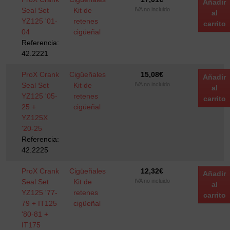
Añadir
Seal Set
Kit de
IVA no incluido
al
YZ125 '01-
retenes
carrito
04
cigüeñal
Referencia:
42.2221
ProX Crank
Cigüeñales
15,08
€
Añadir
Seal Set
Kit de
IVA no incluido
al
YZ125 '05-
retenes
carrito
25 +
cigüeñal
YZ125X
'20-25
Referencia:
42.2225
ProX Crank
Cigüeñales
12,32
€
Añadir
Seal Set
Kit de
IVA no incluido
al
YZ125 '77-
retenes
carrito
79 + IT125
cigüeñal
'80-81 +
IT175