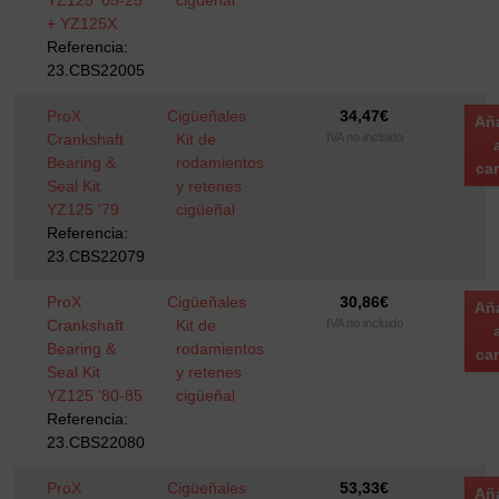
YZ125 '05-25
cigüeñal
+ YZ125X
Referencia:
23.CBS22005
ProX
Cigüeñales
34,47
€
Añ
Crankshaft
Kit de
IVA no incluido
Bearing &
rodamientos
car
Seal Kit
y retenes
YZ125 '79
cigüeñal
Referencia:
23.CBS22079
ProX
Cigüeñales
30,86
€
Añ
Crankshaft
Kit de
IVA no incluido
Bearing &
rodamientos
car
Seal Kit
y retenes
YZ125 '80-85
cigüeñal
Referencia:
23.CBS22080
ProX
Cigüeñales
53,33
€
Añ