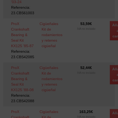
'03-24
Referencia:
23.CBS61003
ProX
Cigüeñales
53,59
€
Añ
Crankshaft
Kit de
IVA no incluido
Bearing &
rodamientos
car
Seal Kit
y retenes
KX125 '85-87
cigüeñal
Referencia:
23.CBS42085
ProX
Cigüeñales
52,44
€
Añ
Crankshaft
Kit de
IVA no incluido
Bearing &
rodamientos
car
Seal Kit
y retenes
KX125 '88-08
cigüeñal
Referencia:
23.CBS42088
ProX
Cigüeñales
163,25
€
Añ
Crankshaft
Kit de
IVA no incluido