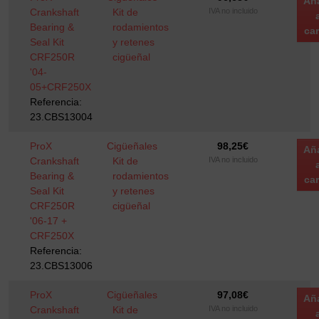
Añ
Crankshaft
Kit de
IVA no incluido
Bearing &
rodamientos
car
Seal Kit
y retenes
CRF250R
cigüeñal
'04-
05+CRF250X
Referencia:
23.CBS13004
ProX
Cigüeñales
98,25
€
Añ
Crankshaft
Kit de
IVA no incluido
Bearing &
rodamientos
car
Seal Kit
y retenes
CRF250R
cigüeñal
'06-17 +
CRF250X
Referencia:
23.CBS13006
ProX
Cigüeñales
97,08
€
Añ
Crankshaft
Kit de
IVA no incluido