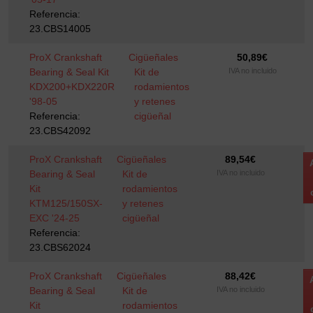
Referencia:
23.CBS14005
ProX Crankshaft
Cigüeñales
50,89
€
Bearing & Seal Kit
Kit de
IVA no incluido
KDX200+KDX220R
rodamientos
'98-05
y retenes
Referencia:
cigüeñal
23.CBS42092
ProX Crankshaft
Cigüeñales
89,54
€
Bearing & Seal
Kit de
IVA no incluido
Kit
rodamientos
KTM125/150SX-
y retenes
EXC '24-25
cigüeñal
Referencia:
23.CBS62024
ProX Crankshaft
Cigüeñales
88,42
€
Bearing & Seal
Kit de
IVA no incluido
Kit
rodamientos