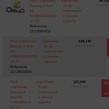
ProX Crankshaft
Cigüeñales
69,12
Bearing & Seal
Kit de
IVA no incl
Kit
rodamientos
KTM450/500EXC
y retenes
'12-16
cigüeñal
Referencia:
23.CBS64012
ProX Crankshaft
Cigüeñales
108,14
€
Bearing & Seal
Kit de
IVA no incluido
Kit
rodamientos
KTM450/520/525
y retenes
'00-07
cigüeñal
Referencia:
23.CBS64003
ProX
Cigüeñales
121,60
€
Añ
Crankshaft
Kit de
IVA no incluido
Bearing &
rodamientos
car
Seal Kit
y retenes
KTM450SX-F
cigüeñal
'07-12