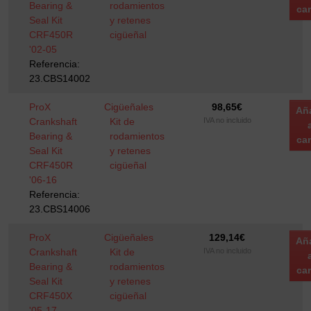
Bearing &
rodamientos
car
Seal Kit
y retenes
CRF450R
cigüeñal
'02-05
Referencia:
23.CBS14002
ProX
Cigüeñales
98,65
€
Añ
Crankshaft
Kit de
IVA no incluido
Bearing &
rodamientos
car
Seal Kit
y retenes
CRF450R
cigüeñal
'06-16
Referencia:
23.CBS14006
ProX
Cigüeñales
129,14
€
Añ
Crankshaft
Kit de
IVA no incluido
Bearing &
rodamientos
car
Seal Kit
y retenes
CRF450X
cigüeñal
'05-17