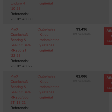
Enduro 4T
cigüeñal
'10-25
Referencia:
23.CBS73050
ProX
Cigüeñales
93,49
€
Añ
Crankshaft
Kit de
IVA no incluido
Bearing &
rodamientos
car
Seal Kit Beta
y retenes
RR250 2T
cigüeñal
'22-25
Referencia:
23.CBS73022
ProX
Cigüeñales
61,06
€
Añ
Crankshaft
Kit de
IVA no incluido
Bearing &
rodamientos
car
Seal Kit Beta
y retenes
RR250/300
cigüeñal
2T '13-21
Referencia: