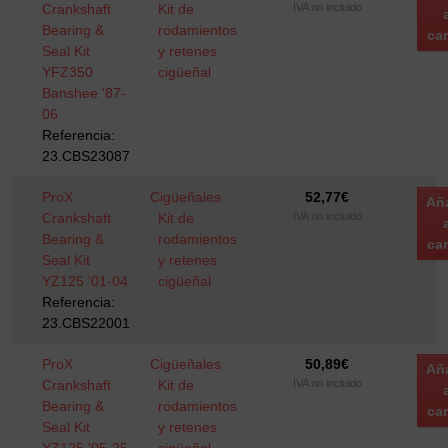
Crankshaft
Kit de
IVA no incluido
Bearing &
rodamientos
car
Seal Kit
y retenes
YFZ350
cigüeñal
Banshee '87-
06
Referencia:
23.CBS23087
ProX
Cigüeñales
52,77
€
Añ
Crankshaft
Kit de
IVA no incluido
Bearing &
rodamientos
car
Seal Kit
y retenes
YZ125 '01-04
cigüeñal
Referencia:
23.CBS22001
ProX
Cigüeñales
50,89
€
Añ
Crankshaft
Kit de
IVA no incluido
Bearing &
rodamientos
car
Seal Kit
y retenes