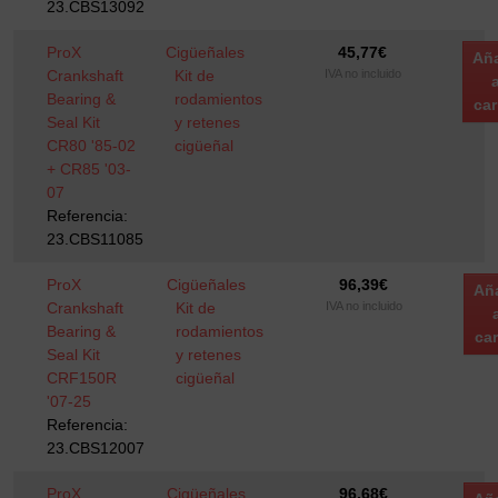
23.CBS13092
ProX
Cigüeñales
45,77
€
Aña
Crankshaft
Kit de
IVA no incluido
a
Bearing &
rodamientos
car
Seal Kit
y retenes
CR80 '85-02
cigüeñal
+ CR85 '03-
07
Referencia:
23.CBS11085
ProX
Cigüeñales
96,39
€
Añ
Crankshaft
Kit de
IVA no incluido
Bearing &
rodamientos
car
Seal Kit
y retenes
CRF150R
cigüeñal
'07-25
Referencia:
23.CBS12007
ProX
Cigüeñales
96,68
€