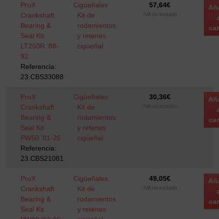
ProX
Cigüeñales
57,64
€
Añ
Crankshaft
Kit de
IVA no incluido
Bearing &
rodamientos
car
Seal Kit
y retenes
LT250R '88-
cigüeñal
92
Referencia:
23.CBS33088
ProX
Cigüeñales
30,36
€
Añ
Crankshaft
Kit de
IVA no incluido
Bearing &
rodamientos
car
Seal Kit
y retenes
PW50 '81-25
cigüeñal
Referencia:
23.CBS21081
ProX
Cigüeñales
49,05
€
Añ
Crankshaft
Kit de
IVA no incluido
Bearing &
rodamientos
car
Seal Kit
y retenes