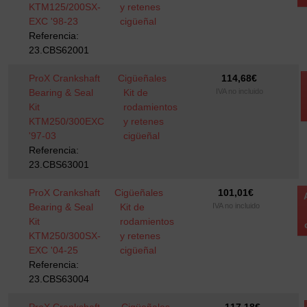
KTM125/200SX-
y retenes
EXC '98-23
cigüeñal
Referencia:
23.CBS62001
ProX Crankshaft
Cigüeñales
114,68
€
Bearing & Seal
Kit de
IVA no incluido
Kit
rodamientos
KTM250/300EXC
y retenes
'97-03
cigüeñal
Referencia:
23.CBS63001
ProX Crankshaft
Cigüeñales
101,01
€
Bearing & Seal
Kit de
IVA no incluido
Kit
rodamientos
KTM250/300SX-
y retenes
EXC '04-25
cigüeñal
Referencia:
23.CBS63004