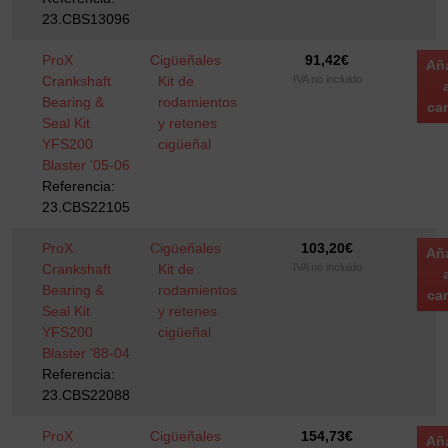
23.CBS13096
ProX
Cigüeñales
91,42
€
Añ
Crankshaft
Kit de
IVA no incluido
Bearing &
rodamientos
car
Seal Kit
y retenes
YFS200
cigüeñal
Blaster '05-06
Referencia:
23.CBS22105
ProX
Cigüeñales
103,20
€
Añ
Crankshaft
Kit de
IVA no incluido
Bearing &
rodamientos
car
Seal Kit
y retenes
YFS200
cigüeñal
Blaster '88-04
Referencia:
23.CBS22088
ProX
Cigüeñales
154,73
€
Añ