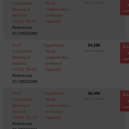
Crankshaft
Kit de
IVA no incluido
Bearing &
rodamientos
car
Seal Kit
y retenes
YZ125 '86-97
cigüeñal
Referencia:
23.CBS22086
ProX
Cigüeñales
54,28
€
Añ
Crankshaft
Kit de
IVA no incluido
Bearing &
rodamientos
car
Seal Kit
y retenes
YZ125 '98-00
cigüeñal
Referencia:
23.CBS22098
ProX
Cigüeñales
58,45
€
Añ
Crankshaft
Kit de
IVA no incluido
Bearing &
rodamientos
car
Seal Kit
y retenes
YZ250 '01-24
cigüeñal
Referencia: