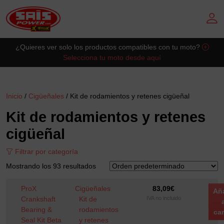
Saltar al contingut principal
¿Quieres ver solo los productos compatibles con tu moto?
Selecciona tu moto desde aquí
Inicio
/
Cigüeñales
/ Kit de rodamientos y retenes cigüeñal
Kit de rodamientos y retenes
cigüeñal
Filtrar por categoría
Mostrando los 93 resultados
ProX
Cigüeñales
83,09
€
Añ
Crankshaft
Kit de
IVA no incluido
Bearing &
rodamientos
car
Seal Kit Beta
y retenes