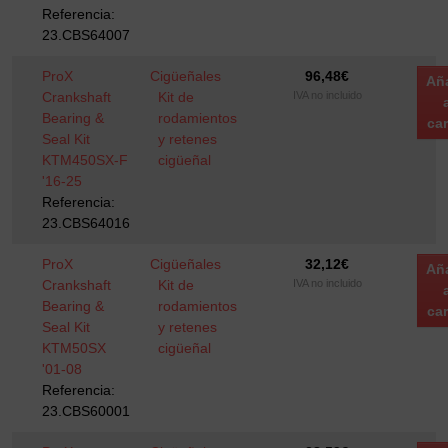
Referencia:
23.CBS64007
ProX
Cigüeñales
96,48
€
Añ
Crankshaft
Kit de
IVA no incluido
Bearing &
rodamientos
car
Seal Kit
y retenes
KTM450SX-F
cigüeñal
'16-25
Referencia:
23.CBS64016
ProX
Cigüeñales
32,12
€
Añ
Crankshaft
Kit de
IVA no incluido
Bearing &
rodamientos
car
Seal Kit
y retenes
KTM50SX
cigüeñal
'01-08
Referencia:
23.CBS60001