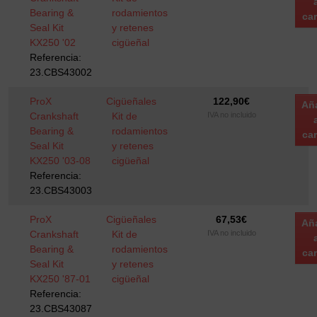
Bearing &
rodamientos
car
Seal Kit
y retenes
KX250 '02
cigüeñal
Referencia:
23.CBS43002
ProX
Cigüeñales
122,90
€
Añ
Crankshaft
Kit de
IVA no incluido
Bearing &
rodamientos
car
Seal Kit
y retenes
KX250 '03-08
cigüeñal
Referencia:
23.CBS43003
ProX
Cigüeñales
67,53
€
Añ
Crankshaft
Kit de
IVA no incluido
Bearing &
rodamientos
car
Seal Kit
y retenes
KX250 '87-01
cigüeñal
Referencia:
23.CBS43087