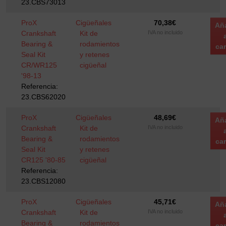
23.CBS73013
ProX
Cigüeñales
70,38
€
Añ
Crankshaft
Kit de
IVA no incluido
Bearing &
rodamientos
car
Seal Kit
y retenes
CR/WR125
cigüeñal
'98-13
Referencia:
23.CBS62020
ProX
Cigüeñales
48,69
€
Añ
Crankshaft
Kit de
IVA no incluido
Bearing &
rodamientos
car
Seal Kit
y retenes
CR125 '80-85
cigüeñal
Referencia:
23.CBS12080
ProX
Cigüeñales
45,71
€
Añ
Crankshaft
Kit de
IVA no incluido
Bearing &
rodamientos
car