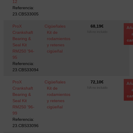
12
Referencia:
23.CBS33005
ProX
Cigüeñales
68,19
€
Añ
Crankshaft
Kit de
IVA no incluido
Bearing &
rodamientos
car
Seal Kit
y retenes
RM250 '94-
cigüeñal
95
Referencia:
23.CBS33094
ProX
Cigüeñales
72,10
€
Añ
Crankshaft
Kit de
IVA no incluido
Bearing &
rodamientos
car
Seal Kit
y retenes
RM250 '96-
cigüeñal
99
Referencia:
23.CBS33096