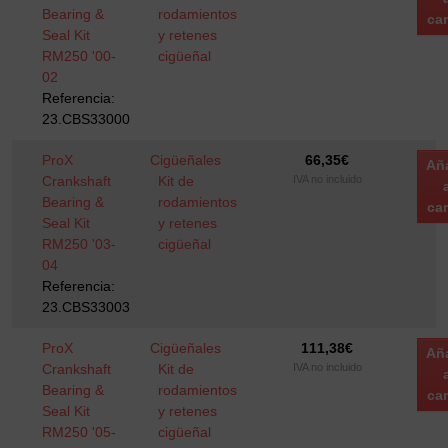
Bearing &
rodamientos
car
Seal Kit
y retenes
RM250 '00-
cigüeñal
02
Referencia:
23.CBS33000
ProX
Cigüeñales
66,35
€
Añ
Crankshaft
Kit de
IVA no incluido
Bearing &
rodamientos
car
Seal Kit
y retenes
RM250 '03-
cigüeñal
04
Referencia:
23.CBS33003
ProX
Cigüeñales
111,38
€
Añ
Crankshaft
Kit de
IVA no incluido
Bearing &
rodamientos
car
Seal Kit
y retenes
RM250 '05-
cigüeñal