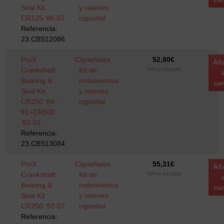
Seal Kit
y retenes
CR125 '86-07
cigüeñal
Referencia:
23.CBS12086
ProX
Cigüeñales
52,80
€
Añ
Crankshaft
Kit de
IVA no incluido
Bearing &
rodamientos
car
Seal Kit
y retenes
CR250 '84-
cigüeñal
91+CR500
'82-01
Referencia:
23.CBS13084
ProX
Cigüeñales
55,31
€
Añ
Crankshaft
Kit de
IVA no incluido
Bearing &
rodamientos
car
Seal Kit
y retenes
CR250 '92-07
cigüeñal
Referencia: