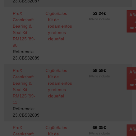
23.CBS32087
ProX
Cigüeñales
53,24
€
Añ
Crankshaft
Kit de
IVA no incluido
Bearing &
rodamientos
car
Seal Kit
y retenes
RM125 '89-
cigüeñal
98
Referencia:
23.CBS32089
ProX
Cigüeñales
58,58
€
Añ
Crankshaft
Kit de
IVA no incluido
Bearing &
rodamientos
car
Seal Kit
y retenes
RM125 '99-
cigüeñal
11
Referencia:
23.CBS32099
ProX
Cigüeñales
66,35
€
Añ
Crankshaft
Kit de
IVA no incluido