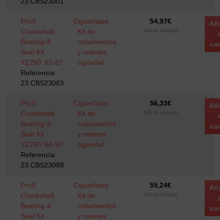
23.CBS23001
ProX
Cigüeñales
54,97
€
Añ
Crankshaft
Kit de
IVA no incluido
Bearing &
rodamientos
car
Seal Kit
y retenes
YZ250 '83-87
cigüeñal
Referencia:
23.CBS23083
ProX
Cigüeñales
56,33
€
Añ
Crankshaft
Kit de
IVA no incluido
Bearing &
rodamientos
car
Seal Kit
y retenes
YZ250 '88-97
cigüeñal
Referencia:
23.CBS23088
ProX
Cigüeñales
55,24
€
Añ
Crankshaft
Kit de
IVA no incluido
Bearing &
rodamientos
car
Seal Kit
y retenes