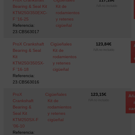
ProX Crankshaft
Cigüeñales
117,18
€
Bearing & Seal Kit
Kit de
IVA no incluido
KTM250/350EXC-
rodamientos
F '16-25
y retenes
Referencia:
cigüeñal
23.CBS63017
ProX Crankshaft
Cigüeñales
123,84
€
Bearing & Seal
Kit de
IVA no incluido
Kit
rodamientos
KTM250/350SX-
y retenes
F '16-18
cigüeñal
Referencia:
23.CBS63016
ProX
Cigüeñales
123,15
€
Añ
Crankshaft
Kit de
IVA no incluido
Bearing &
rodamientos
car
Seal Kit
y retenes
KTM250SX-F
cigüeñal
'06-10
Referencia: