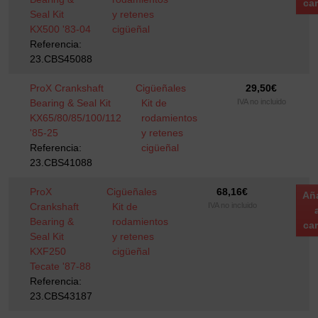
car
Seal Kit
y retenes
KX500 '83-04
cigüeñal
Referencia:
23.CBS45088
ProX Crankshaft
Cigüeñales
29,50
€
Bearing & Seal Kit
Kit de
IVA no incluido
KX65/80/85/100/112
rodamientos
'85-25
y retenes
Referencia:
cigüeñal
23.CBS41088
ProX
Cigüeñales
68,16
€
Añ
Crankshaft
Kit de
IVA no incluido
Bearing &
rodamientos
car
Seal Kit
y retenes
KXF250
cigüeñal
Tecate '87-88
Referencia:
23.CBS43187