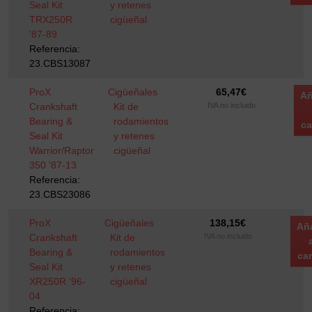
Seal Kit
y retenes
TRX250R
cigüeñal
'87-89
Referencia:
23.CBS13087
ProX
Cigüeñales
65,47
€
Añ
Crankshaft
Kit de
IVA no incluido
Bearing &
rodamientos
ca
Seal Kit
y retenes
Warrior/Raptor
cigüeñal
350 '87-13
Referencia:
23.CBS23086
ProX
Cigüeñales
138,15
€
Añ
Crankshaft
Kit de
IVA no incluido
Bearing &
rodamientos
car
Seal Kit
y retenes
XR250R '96-
cigüeñal
04
Referencia: