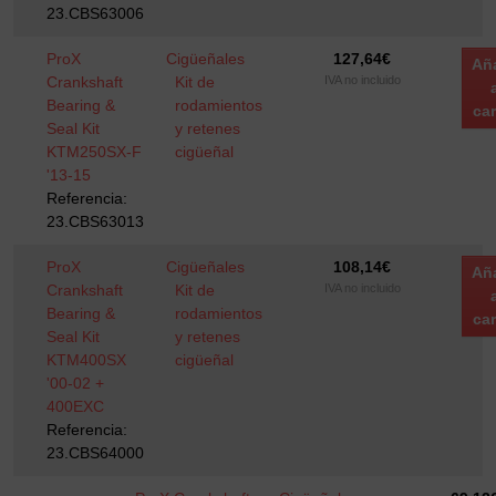
23.CBS63006
ProX
Cigüeñales
127,64
€
Añ
Crankshaft
Kit de
IVA no incluido
Bearing &
rodamientos
car
Seal Kit
y retenes
KTM250SX-F
cigüeñal
'13-15
Referencia:
23.CBS63013
ProX
Cigüeñales
108,14
€
Añ
Crankshaft
Kit de
IVA no incluido
Bearing &
rodamientos
car
Seal Kit
y retenes
KTM400SX
cigüeñal
'00-02 +
400EXC
Referencia:
23.CBS64000