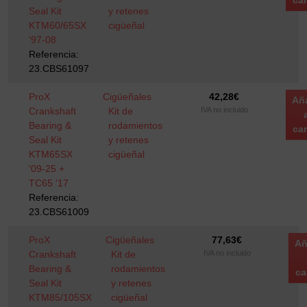
car
Seal Kit
y retenes
KTM60/65SX
cigüeñal
'97-08
Referencia:
23.CBS61097
ProX
Cigüeñales
42,28
€
Añ
Crankshaft
Kit de
IVA no incluido
Bearing &
rodamientos
car
Seal Kit
y retenes
KTM65SX
cigüeñal
'09-25 +
TC65 '17
Referencia:
23.CBS61009
ProX
Cigüeñales
77,63
€
Añ
Crankshaft
Kit de
IVA no incluido
Bearing &
rodamientos
ca
Seal Kit
y retenes
KTM85/105SX
cigüeñal