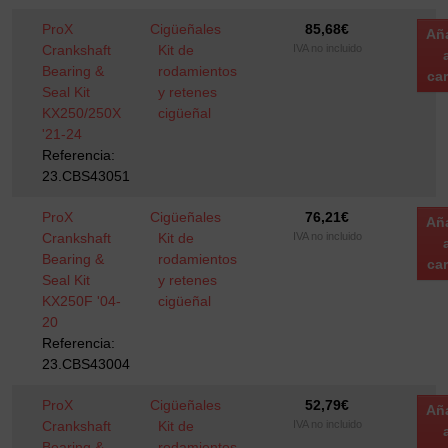
ProX
Cigüeñales
85,68
€
Añ
Crankshaft
Kit de
IVA no incluido
Bearing &
rodamientos
car
Seal Kit
y retenes
KX250/250X
cigüeñal
'21-24
Referencia:
23.CBS43051
ProX
Cigüeñales
76,21
€
Añ
Crankshaft
Kit de
IVA no incluido
Bearing &
rodamientos
car
Seal Kit
y retenes
KX250F '04-
cigüeñal
20
Referencia:
23.CBS43004
ProX
Cigüeñales
52,79
€
Añ
Crankshaft
Kit de
IVA no incluido
Bearing &
rodamientos