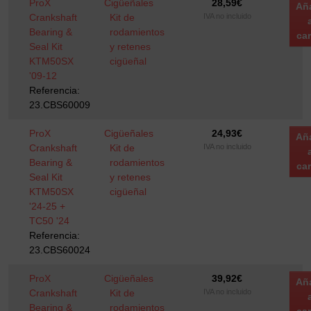
ProX
Cigüeñales
28,59
€
Añ
Crankshaft
Kit de
IVA no incluido
Bearing &
rodamientos
car
Seal Kit
y retenes
KTM50SX
cigüeñal
'09-12
Referencia:
23.CBS60009
ProX
Cigüeñales
24,93
€
Añ
Crankshaft
Kit de
IVA no incluido
Bearing &
rodamientos
car
Seal Kit
y retenes
KTM50SX
cigüeñal
'24-25 +
TC50 '24
Referencia:
23.CBS60024
ProX
Cigüeñales
39,92
€
Añ
Crankshaft
Kit de
IVA no incluido
Bearing &
rodamientos