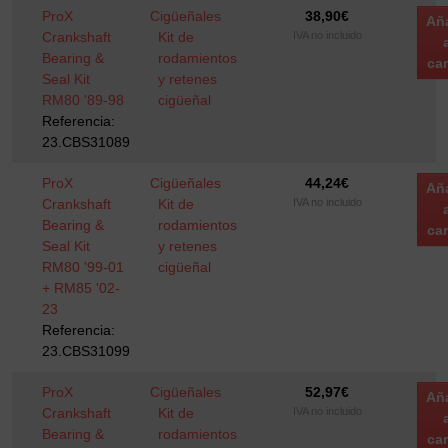
ProX
Cigüeñales
38,90
€
Añ
Crankshaft
Kit de
IVA no incluido
Bearing &
rodamientos
car
Seal Kit
y retenes
RM80 '89-98
cigüeñal
Referencia:
23.CBS31089
ProX
Cigüeñales
44,24
€
Añ
Crankshaft
Kit de
IVA no incluido
Bearing &
rodamientos
car
Seal Kit
y retenes
RM80 '99-01
cigüeñal
+ RM85 '02-
23
Referencia:
23.CBS31099
ProX
Cigüeñales
52,97
€
Añ
Crankshaft
Kit de
IVA no incluido
Bearing &
rodamientos
car