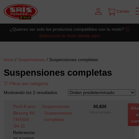
Carrito
Saltar al contingut principal
¿Quieres ver solo los productos compatibles con tu moto?
Selecciona tu moto desde aquí
Inicio
/
Suspensiones
/ Suspensiones completas
Suspensiones completas
Filtrar por categoría
Mostrando los 2 resultados
ProX A-arm
Suspensiones
30,82
€
Aña
Bearing Kit
Suspensiones
IVA no incluido
a
TRX500
completas
carr
'04-11
Referencia: