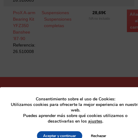
26.510003
ProX A-arm
Suspensiones
28,69
€
Aña
Bearing Kit
Suspensiones
IVA no incluido
a
YFZ350
completas
carr
Banshee
'87-90
Referencia:
26.510008
Regístrate como cliente para obtener un
Consentimiento sobre el uso de Cookies:
Utilizamos cookies para ofrecerte la mejor experiencia en nuestr
10% de descuento en todos nuestros
web.
Puedes aprender más sobre qué cookies utilizamos o
productos.
desactivarlas en los
ajustes
.
Registrarse
Aceptar y continuar
Rechazar