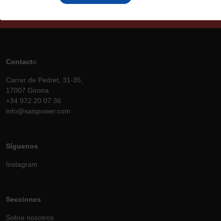
Contact
o
Carrer de Pedret, 31-35,
17007 Girona
+34 972 20 07 36
info@saispower.com
Síguenos
Instagram
Secciones
Sobre nosotros