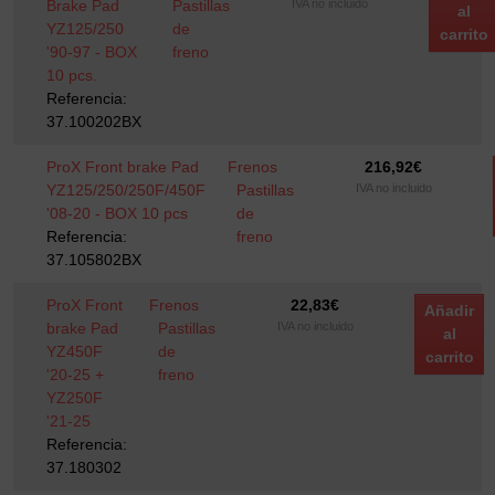
Brake Pad
Pastillas
IVA no incluido
al
YZ125/250
de
carrito
'90-97 - BOX
freno
10 pcs.
Referencia:
37.100202BX
ProX Front brake Pad
Frenos
216,92
€
YZ125/250/250F/450F
Pastillas
IVA no incluido
'08-20 - BOX 10 pcs
de
Referencia:
freno
37.105802BX
ProX Front
Frenos
22,83
€
Añadir
brake Pad
Pastillas
IVA no incluido
al
YZ450F
de
carrito
'20-25 +
freno
YZ250F
'21-25
Referencia:
37.180302