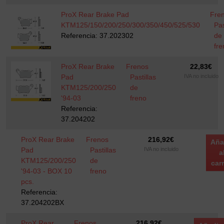
ProX Rear Brake Pad
Fre
KTM125/150/200/250/300/350/450/525/530
Pas
Referencia: 37.202302
de
fre
ProX Rear Brake
Frenos
22,83
€
Pad
Pastillas
IVA no incluido
KTM125/200/250
de
'94-03
freno
Referencia:
37.204202
ProX Rear Brake
Frenos
216,92
€
Aña
Pad
Pastillas
IVA no incluido
a
KTM125/200/250
de
carr
'94-03 - BOX 10
freno
pcs.
Referencia:
37.204202BX
ProX Rear
Frenos
216,92
€