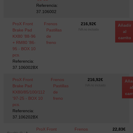
Referencia:
37.106002
ProX Front
Frenos
216,92
€
Añadir
Brake Pad
Pastillas
IVA no incluido
al
KX80 '88-96
de
carrito
+ RM80 '86-
freno
95 - BOX 10
pcs.
Referencia:
37.106002BX
ProX Front
Frenos
216,92
€
Aña
Brake Pad
Pastillas
IVA no incluido
a
KX80/85/100/112
de
carr
'97-25 - BOX 10
freno
pcs.
Referencia:
37.106202BX
ProX Front
Frenos
22,83
€