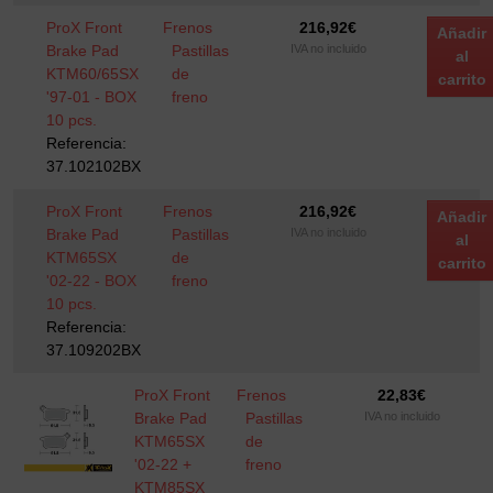
ProX Front
Frenos
216,92
€
Añadir
Brake Pad
Pastillas
IVA no incluido
al
KTM60/65SX
de
carrito
'97-01 - BOX
freno
10 pcs.
Referencia:
37.102102BX
ProX Front
Frenos
216,92
€
Añadir
Brake Pad
Pastillas
IVA no incluido
al
KTM65SX
de
carrito
'02-22 - BOX
freno
10 pcs.
Referencia:
37.109202BX
ProX Front
Frenos
22,83
€
Brake Pad
Pastillas
IVA no incluido
KTM65SX
de
'02-22 +
freno
KTM85SX