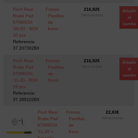
ProX Rear
Frenos
216,92
€
Añadir
Brake Pad
Pastillas
IVA no incluido
al
KTM65SX
de
carrito
'00-03 - BOX
freno
10 pcs.
Referencia:
37.207302BX
ProX Rear
Frenos
216,92
€
Añadir
Brake Pad
Pastillas
IVA no incluido
al
KTM85SX
de
carrito
'11-20 - BOX
freno
10 pcs.
Referencia:
37.289102BX
ProX Rear
Frenos
22,83
€
Brake Pad
Pastillas
IVA no incluido
KTM85SX
de
'11-20 +
freno