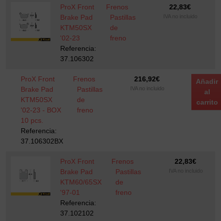
ProX Front
Frenos
22,83
€
Brake Pad
Pastillas
IVA no incluido
KTM50SX
de
'02-23
freno
Referencia:
37.106302
ProX Front
Frenos
216,92
€
Añadir
Brake Pad
Pastillas
IVA no incluido
al
KTM50SX
de
carrito
'02-23 - BOX
freno
10 pcs.
Referencia:
37.106302BX
ProX Front
Frenos
22,83
€
Brake Pad
Pastillas
IVA no incluido
KTM60/65SX
de
'97-01
freno
Referencia:
37.102102