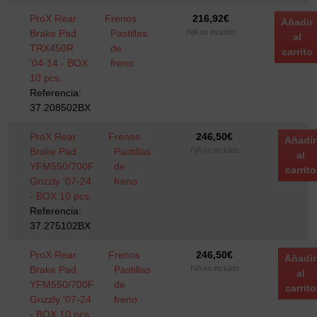
ProX Rear
Frenos
216,92
€
Añadir
Brake Pad
Pastillas
IVA no incluido
al
TRX450R
de
carrito
'04-14 - BOX
freno
10 pcs.
Referencia:
37.208502BX
ProX Rear
Frenos
246,50
€
Añadir
Brake Pad
Pastillas
IVA no incluido
al
YFM550/700F
de
carrito
Grizzly '07-24
freno
- BOX 10 pcs.
Referencia:
37.275102BX
ProX Rear
Frenos
246,50
€
Añadir
Brake Pad
Pastillas
IVA no incluido
al
YFM550/700F
de
carrito
Grizzly '07-24
freno
- BOX 10 pcs.