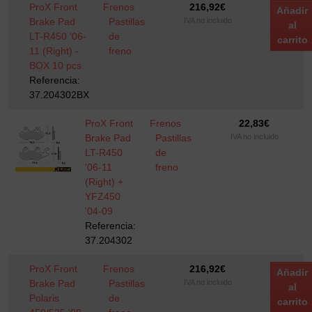
ProX Front
Frenos
216,92
€
Añadir
Brake Pad
Pastillas
IVA no incluido
al
LT-R450 '06-
de
carrito
11 (Right) -
freno
BOX 10 pcs.
Referencia:
37.204302BX
ProX Front
Frenos
22,83
€
Brake Pad
Pastillas
IVA no incluido
LT-R450
de
'06-11
freno
(Right) +
YFZ450
'04-09
Referencia:
37.204302
ProX Front
Frenos
216,92
€
Añadir
Brake Pad
Pastillas
IVA no incluido
al
Polaris
de
carrito