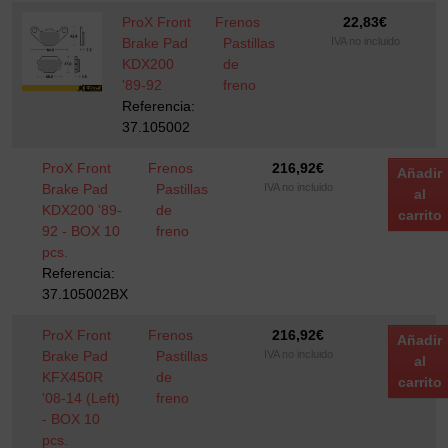
ProX Front
Frenos
22,83
€
Brake Pad
Pastillas
IVA no incluido
KDX200
de
'89-92
freno
Referencia:
37.105002
ProX Front
Frenos
216,92
€
Añadir
Brake Pad
Pastillas
IVA no incluido
al
KDX200 '89-
de
carrito
92 - BOX 10
freno
pcs.
Referencia:
37.105002BX
ProX Front
Frenos
216,92
€
Añadir
Brake Pad
Pastillas
IVA no incluido
al
KFX450R
de
carrito
'08-14 (Left)
freno
- BOX 10
pcs.