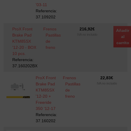
'03-11
Referencia:
37.109202
ProX Front
Frenos
216,92
€
Añadir
Brake Pad
Pastillas
IVA no incluido
al
KTM85SX
de
carrito
'12-20 - BOX
freno
10 pcs.
Referencia:
37.160202BX
ProX Front
Frenos
22,83
€
Brake Pad
Pastillas
IVA no incluido
KTM85SX
de
'12-20 +
freno
Freeride
350 '12-17
Referencia:
37.160202