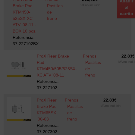
Añadir
Brake Pad
Pastillas
IVA no incluido
al
KTM450-
de
carrito
525SX-XC
freno
ATV '08-11 -
BOX 10 pcs.
Referencia:
37.227102BX
ProX Rear Brake
Frenos
22,83
€
Pad
Pastillas
IVA no inclu
KTM450/505/525SX-
de
XC ATV '08-11
freno
Referencia:
37.227102
ProX Rear
Frenos
22,83
€
Brake Pad
Pastillas
IVA no incluido
KTM65SX
de
'00-03
freno
Referencia:
37.207302