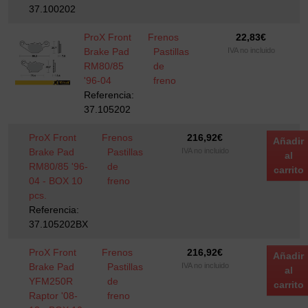
37.100202
ProX Front
Frenos
22,83
€
Brake Pad
Pastillas
IVA no incluido
RM80/85
de
'96-04
freno
Referencia:
37.105202
ProX Front
Frenos
216,92
€
Añadir
Brake Pad
Pastillas
IVA no incluido
al
RM80/85 '96-
de
carrito
04 - BOX 10
freno
pcs.
Referencia:
37.105202BX
ProX Front
Frenos
216,92
€
Añadir
Brake Pad
Pastillas
IVA no incluido
al
YFM250R
de
carrito
Raptor '08-
freno