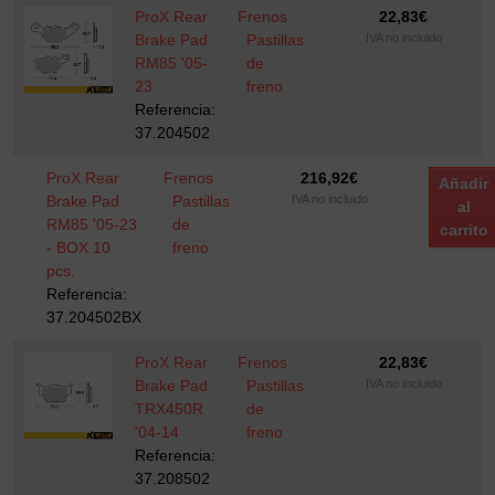
ProX Rear
Frenos
22,83
€
Brake Pad
Pastillas
IVA no incluido
RM85 '05-
de
23
freno
Referencia:
37.204502
ProX Rear
Frenos
216,92
€
Añadir
Brake Pad
Pastillas
IVA no incluido
al
RM85 '05-23
de
carrito
- BOX 10
freno
pcs.
Referencia:
37.204502BX
ProX Rear
Frenos
22,83
€
Brake Pad
Pastillas
IVA no incluido
TRX450R
de
'04-14
freno
Referencia:
37.208502