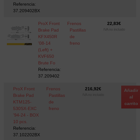
Referencia:
37.209402BX
ProX Front
Frenos
22,83
€
Brake Pad
Pastillas
IVA no incluido
KFX450R
de
'08-14
freno
(Left) +
KVF650
Brute Fo
Referencia:
37.209402
ProX Front
Frenos
216,92
€
Añadir
Brake Pad
Pastillas
IVA no incluido
al
KTM125-
de
carrito
530SX-EXC
freno
'94-24 - BOX
10 pcs.
Referencia:
37.102202BX