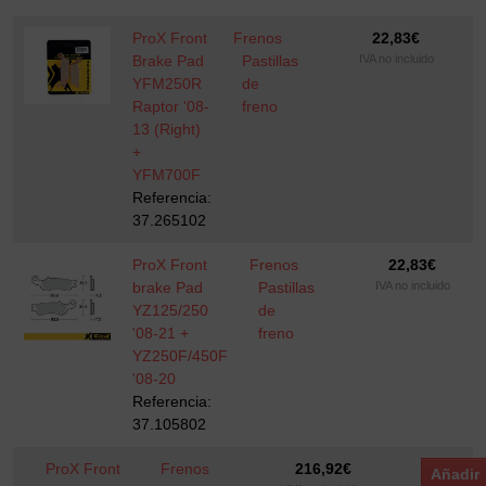
ProX Front
Frenos
22,83
€
Brake Pad
Pastillas
IVA no incluido
YFM250R
de
Raptor '08-
freno
13 (Right)
+
YFM700F
Referencia:
37.265102
ProX Front
Frenos
22,83
€
brake Pad
Pastillas
IVA no incluido
YZ125/250
de
'08-21 +
freno
YZ250F/450F
'08-20
Referencia:
37.105802
ProX Front
Frenos
216,92
€
Añadir