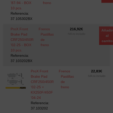
'87-94 - BOX
freno
10 pcs.
Referencia:
37.105302BX
ProX Front
Frenos
216,92
€
Añadir
Brake Pad
Pastillas
IVA no incluido
al
CRF250/450R
de
carrito
'02-25 - BOX
freno
10 pcs.
Referencia:
37.103202BX
ProX Front
Frenos
22,83
€
Brake Pad
Pastillas
IVA no incluido
CRF250/450R
de
'02-25 +
freno
KX250F/450F
'04-24
Referencia:
37.103202