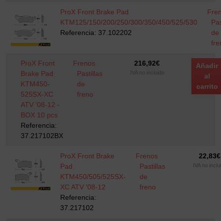
ProX Front Brake Pad
Fre
KTM125/150/200/250/300/350/450/525/530
Pas
Referencia: 37.102202
de
fre
ProX Front
Frenos
216,92
€
Añadir
Brake Pad
Pastillas
IVA no incluido
al
KTM450-
de
carrito
525SX-XC
freno
ATV '08-12 -
BOX 10 pcs
Referencia:
37.217102BX
ProX Front Brake
Frenos
22,83
€
Pad
Pastillas
IVA no inclu
KTM450/505/525SX-
de
XC ATV '08-12
freno
Referencia:
37.217102