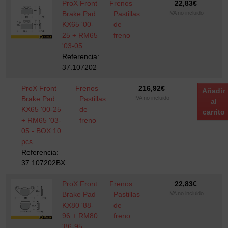
ProX Front
Frenos
22,83
€
Brake Pad
Pastillas
IVA no incluido
KX65 '00-
de
25 + RM65
freno
'03-05
Referencia:
37.107202
ProX Front
Frenos
216,92
€
Añadir
Brake Pad
Pastillas
IVA no incluido
al
KX65 '00-25
de
carrito
+ RM65 '03-
freno
05 - BOX 10
pcs.
Referencia:
37.107202BX
ProX Front
Frenos
22,83
€
Brake Pad
Pastillas
IVA no incluido
KX80 '88-
de
96 + RM80
freno
'86-95