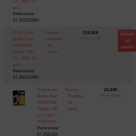
13 - BOX 10
pcs.
Referencia:
37.255102BX
ProX Front
Frenos
216,92
€
Añadir
Brake Pad
Pastillas
IVA no incluido
al
YFM250R
de
carrito
Raptor '08-
freno
13 - BOX 10
pcs.
Referencia:
37.265102BX
ProX Front
Frenos
22,83
€
Brake Pad
Pastillas
IVA no incluido
YFM250R
de
Raptor '08-
freno
13 (Left) +
YFM700F
Referencia:
37.255102