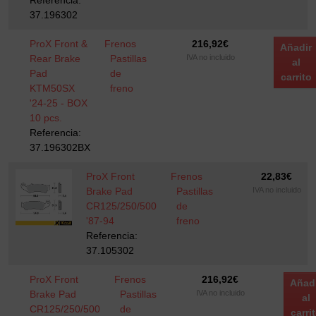
Referencia:
37.196302
ProX Front &
Frenos
216,92
€
Añadir
Rear Brake
Pastillas
IVA no incluido
al
Pad
de
carrito
KTM50SX
freno
'24-25 - BOX
10 pcs.
Referencia:
37.196302BX
ProX Front
Frenos
22,83
€
Brake Pad
Pastillas
IVA no incluido
CR125/250/500
de
'87-94
freno
Referencia:
37.105302
ProX Front
Frenos
216,92
€
Añad
Brake Pad
Pastillas
IVA no incluido
al
CR125/250/500
de
carri