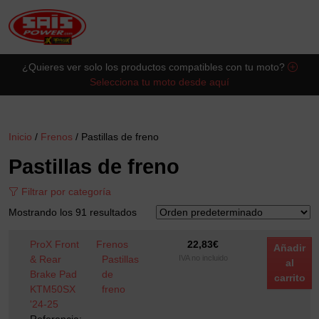
Saltar al contingut principal
¿Quieres ver solo los productos compatibles con tu moto?
Selecciona tu moto desde aquí
Inicio
/
Frenos
/ Pastillas de freno
Pastillas de freno
Filtrar por categoría
Mostrando los 91 resultados
ProX Front
Frenos
22,83
€
Añadir
& Rear
Pastillas
IVA no incluido
al
Brake Pad
de
carrito
KTM50SX
freno
'24-25