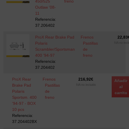
450/525
freno
Outlaw '08-
11
Referencia:
37.206402
ProX Rear Brake Pad
Frenos
22,83
Polaris
Pastillas
IVA no incl
Scrambler/Sportsman
de
400 '94-97
freno
Referencia:
37.204402
ProX Rear
Frenos
216,92
€
Añadir
Brake Pad
Pastillas
IVA no incluido
al
Polaris
de
carrito
Sportsm. 400
freno
'94-97 - BOX
10 pcs
Referencia:
37.204402BX