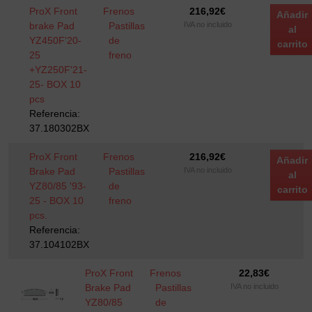
ProX Front
Frenos
216,92
€
Añadir
brake Pad
Pastillas
IVA no incluido
al
YZ450F'20-
de
carrito
25
freno
+YZ250F'21-
25- BOX 10
pcs
Referencia:
37.180302BX
ProX Front
Frenos
216,92
€
Añadir
Brake Pad
Pastillas
IVA no incluido
al
YZ80/85 '93-
de
carrito
25 - BOX 10
freno
pcs.
Referencia:
37.104102BX
ProX Front
Frenos
22,83
€
Brake Pad
Pastillas
IVA no incluido
YZ80/85
de