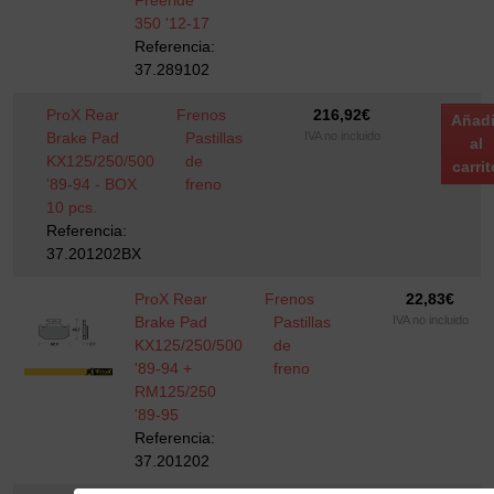
Freeride
350 '12-17
Referencia:
37.289102
ProX Rear
Frenos
216,92
€
Añadi
Brake Pad
Pastillas
IVA no incluido
al
KX125/250/500
de
carrit
'89-94 - BOX
freno
10 pcs.
Referencia:
37.201202BX
ProX Rear
Frenos
22,83
€
Brake Pad
Pastillas
IVA no incluido
KX125/250/500
de
'89-94 +
freno
RM125/250
'89-95
Referencia:
37.201202