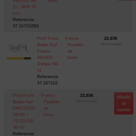
450/525 '08-
freno
11 - BOX 10
pcs.
Referencia:
37.167102BX
ProX Front
Frenos
22,83
€
Brake Pad
Pastillas
IVA no incluido
Polaris
de
450/525
freno
Outlaw '08-
11
Referencia:
37.167102
ProX Front
Frenos
22,83
€
Añadir
Brake Pad
Pastillas
IVA no incluido
al
RM125/250
de
carrito
'89-95 +
freno
YZ125/250
'90-97
Referencia: