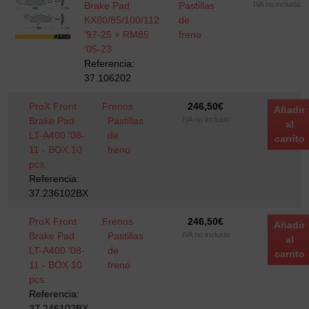
Brake Pad
Pastillas
IVA no incluido
KX80/85/100/112
de
'97-25 + RM85
freno
'05-23
Referencia:
37.106202
ProX Front
Frenos
246,50
€
Añadir
Brake Pad
Pastillas
IVA no incluido
al
LT-A400 '08-
de
carrito
11 - BOX 10
freno
pcs.
Referencia:
37.236102BX
ProX Front
Frenos
246,50
€
Añadir
Brake Pad
Pastillas
IVA no incluido
al
LT-A400 '08-
de
carrito
11 - BOX 10
freno
pcs.
Referencia:
37.246102BX