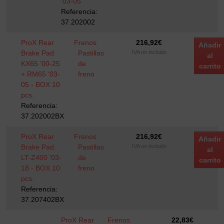
'03-05
Referencia:
37.202002
ProX Rear
Frenos
216,92
€
Añadir
Brake Pad
Pastillas
IVA no incluido
al
KX65 '00-25
de
carrito
+ RM65 '03-
freno
05 - BOX 10
pcs.
Referencia:
37.202002BX
ProX Rear
Frenos
216,92
€
Añadir
Brake Pad
Pastillas
IVA no incluido
al
LT-Z400 '03-
de
carrito
18 - BOX 10
freno
pcs.
Referencia:
37.207402BX
ProX Rear
Frenos
22,83
€