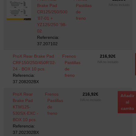
Brake Pad
Pastillas
IVA no incluido
CR125/250/500
de
'87-01 +
freno
YZ125/250 '98-
02
Referencia:
37.207102
ProX Rear Brake Pad
Frenos
216,92
€
CRF150/250/450R'02-
Pastillas
IVA no incluido
24 - BOX 10 pcs.
de
Referencia:
freno
37.208202BX
ProX Rear
Frenos
216,92
€
Añadir
Brake Pad
Pastillas
IVA no incluido
al
KTM125-
de
carrito
530SX-EXC -
freno
BOX 10 pcs.
Referencia:
37.202302BX