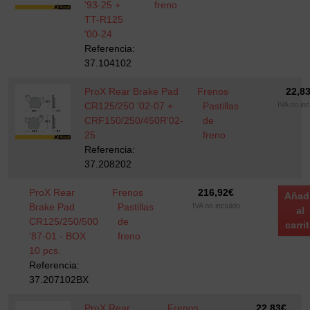
'93-25 +
freno
TT-R125
'00-24
Referencia:
37.104102
ProX Rear Brake Pad
Frenos
22,8
CR125/250 '02-07 +
Pastillas
IVA no inc
CRF150/250/450R'02-
de
25
freno
Referencia:
37.208202
ProX Rear
Frenos
216,92
€
Añad
Brake Pad
Pastillas
IVA no incluido
al
CR125/250/500
de
carri
'87-01 - BOX
freno
10 pcs.
Referencia:
37.207102BX
ProX Rear
Frenos
22,83
€