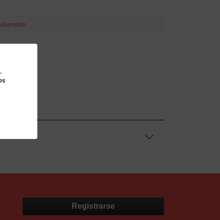
aluminio
.
os
Registrarse