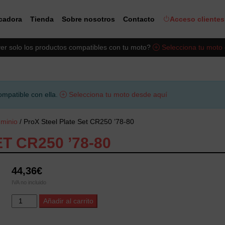
icadora
Tienda
Sobre nosotros
Contacto
Acceso clientes
er solo los productos compatibles con tu moto?
Selecciona tu moto
ompatible con ella.
Selecciona tu moto desde aquí
uminio
/ ProX Steel Plate Set CR250 ’78-80
T CR250 ’78-80
44,36
€
IVA no incluido
ProX
Alternative:
Añadir al carrito
Steel
Plate