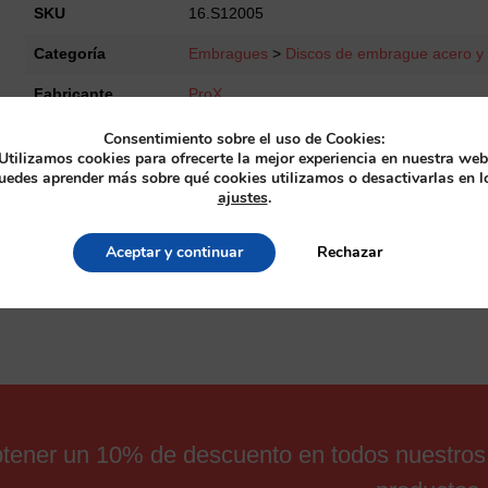
Set
SKU
16.S12005
CR250
Categoría
Embragues
>
Discos de embrague acero y 
'78-
80
Fabricante
ProX
cantidad
Consentimiento sobre el uso de Cookies:
Utilizamos cookies para ofrecerte la mejor experiencia en nuestra web
uedes aprender más sobre qué cookies utilizamos o desactivarlas en l
ajustes
.
Aceptar y continuar
Rechazar
obtener un 10% de descuento en todos nuestros