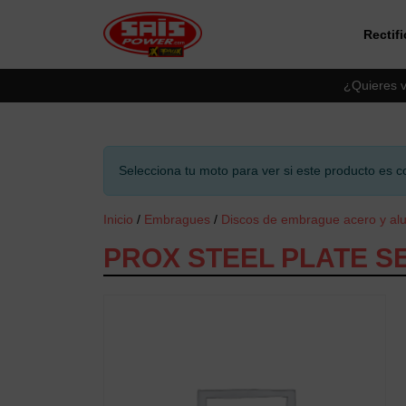
Rectif
Saltar al contingut principal
¿Quieres v
Selecciona tu moto para ver si este producto es c
Inicio
/
Embragues
/
Discos de embrague acero y al
PROX STEEL PLATE SE