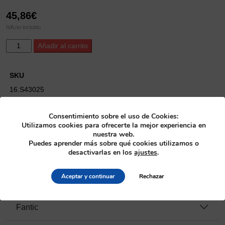
45,86
€
IVA no incluido
ProX
Alternative:
Añadir al carrito
Steel
Plate
Set
SKU
KX250F
16.S43025
'04-
20
Categoría
Consentimiento sobre el uso de Cookies:
+
Embragues
>
Discos de embrague acero y aluminio
Utilizamos cookies para ofrecerte la mejor experiencia en
RM-
nuestra web.
Z250
Fabricante
Puedes aprender más sobre qué cookies utilizamos o
'04-
desactivarlas en los
ajustes
.
ProX
25
cantidad
Aceptar y continuar
Rechazar
Motos compatibles
Fantic