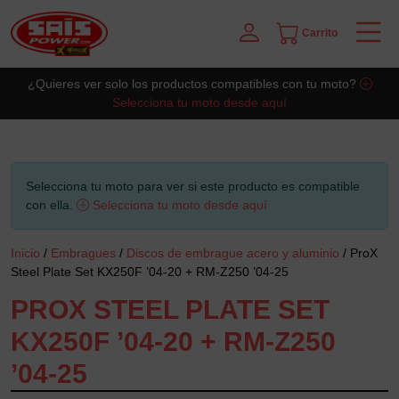
Carrito
Saltar al contingut principal
¿Quieres ver solo los productos compatibles con tu moto?
Selecciona tu moto desde aquí
Selecciona tu moto para ver si este producto es compatible
con ella.
Selecciona tu moto desde aquí
Inicio
/
Embragues
/
Discos de embrague acero y aluminio
/ ProX
Steel Plate Set KX250F ’04-20 + RM-Z250 ’04-25
PROX STEEL PLATE SET
KX250F ’04-20 + RM-Z250
’04-25