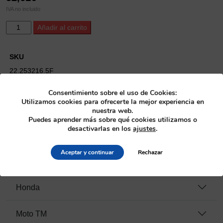
IVA no incluido
ProX
Alternative:
Añadir al carrito
Big
End
Cage
SKU
(25x32x16.5)
22.253216.5F
CR250
'02-
Categoría
Consentimiento sobre el uso de Cookies:
07
Utilizamos cookies para ofrecerte la mejor experiencia en
Cigüeñales
>
Jaula de rodillos biela-cigüeñal
cantidad
nuestra web.
Puedes aprender más sobre qué cookies utilizamos o
Fabricante
desactivarlas en los
ajustes
.
ProX
Aceptar y continuar
Rechazar
Motos compatibles
Honda
Moto TM