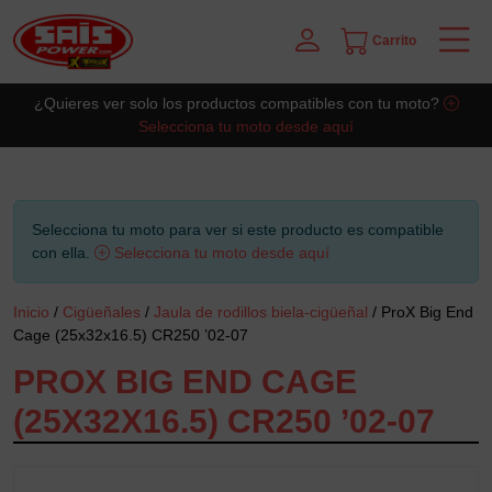
Carrito
Saltar al contingut principal
¿Quieres ver solo los productos compatibles con tu moto?
Selecciona tu moto desde aquí
Selecciona tu moto para ver si este producto es compatible
con ella.
Selecciona tu moto desde aquí
Inicio
/
Cigüeñales
/
Jaula de rodillos biela-cigüeñal
/ ProX Big End
Cage (25x32x16.5) CR250 ’02-07
PROX BIG END CAGE
(25X32X16.5) CR250 ’02-07