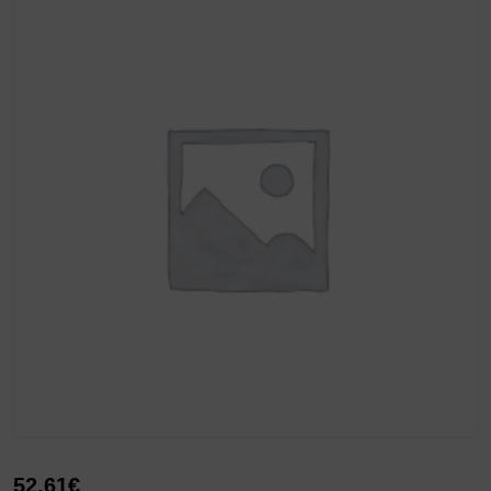
52,61
€