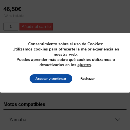
46,50
€
IVA no incluido
ProX
Alternative:
Añadir al carrito
Steering
Bearing
Kit
SKU
Consentimiento sobre el uso de Cookies:
Utilizamos cookies para ofrecerte la mejor experiencia en
TT225
24.110025
nuestra web.
'86-
Puedes aprender más sobre qué cookies utilizamos o
01
Categoría
desactivarlas en los
ajustes
.
+
Productos de chasis
>
Rodamientos de dirección
XT225
Aceptar y continuar
Rechazar
'92-
Fabricante
07
ProX
cantidad
Motos compatibles
Yamaha