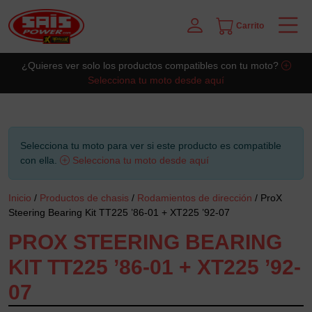
Carrito
Saltar al contingut principal
¿Quieres ver solo los productos compatibles con tu moto?
Selecciona tu moto desde aquí
Selecciona tu moto para ver si este producto es compatible
con ella.
Selecciona tu moto desde aquí
Inicio
/
Productos de chasis
/
Rodamientos de dirección
/ ProX
Steering Bearing Kit TT225 ’86-01 + XT225 ’92-07
PROX STEERING BEARING
KIT TT225 ’86-01 + XT225 ’92-
07