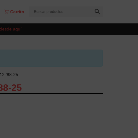
Carrito
 desde aquí
12 ’88-25
88-25