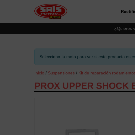
Rectif
Saltar al contingut principal
¿Quieres v
Selecciona tu moto para ver si este producto es c
Inicio
/
Suspensiones
/
Kit de reparación rodamiento
PROX UPPER SHOCK BE