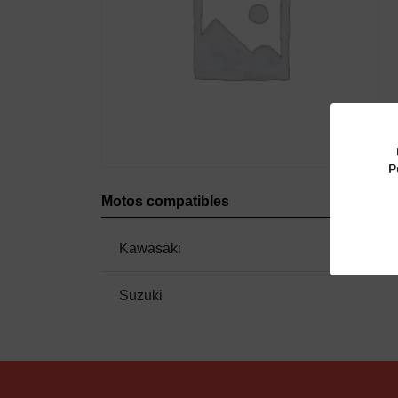
P
Motos compatibles
Kawasaki
Suzuki