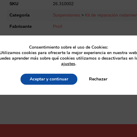
Bearing
SKU
26.310002
Kit
Categoría
Suspensiones
>
Kit de reparación rodamie
KX80/85/100/112
'88-
Fabricante
ProX
25
cantidad
Consentimiento sobre el uso de Cookies:
Utilizamos cookies para ofrecerte la mejor experiencia en nuestra web
uedes aprender más sobre qué cookies utilizamos o desactivarlas en l
ajustes
.
Aceptar y continuar
Rechazar