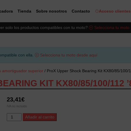
icadora
Tienda
Sobre nosotros
Contacto
Acceso clientes
er solo los productos compatibles con tu moto?
Selecciona tu moto
ompatible con ella.
Selecciona tu moto desde aquí
s amortiguador superior
/ ProX Upper Shock Bearing Kit KX80/85/100/1
ARING KIT KX80/85/100/112 ’
23,41
€
IVA no incluido
ProX
Alternative:
Añadir al carrito
Upper
Shock