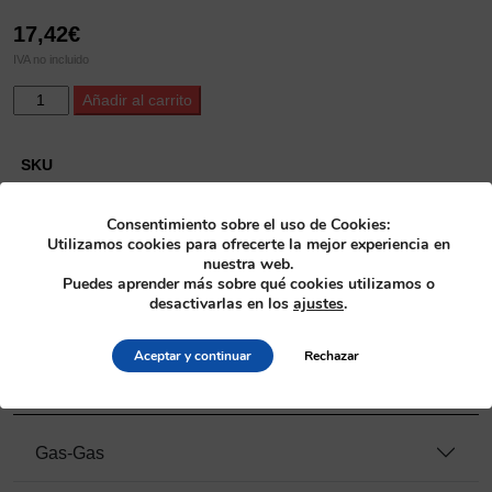
17,42
€
IVA no incluido
ProX
Alternative:
Añadir al carrito
Countershaft
Seal
Kit
SKU
KTM65SX
26.640006
'09-
Consentimiento sobre el uso de Cookies:
24
Categoría
Utilizamos cookies para ofrecerte la mejor experiencia en
+
nuestra web.
Transmisión
>
Kit de retenes piñón de ataque
TC65
Puedes aprender más sobre qué cookies utilizamos o
desactivarlas en los
ajustes
.
'17-
Fabricante
23
ProX
cantidad
Aceptar y continuar
Rechazar
Motos compatibles
Gas-Gas