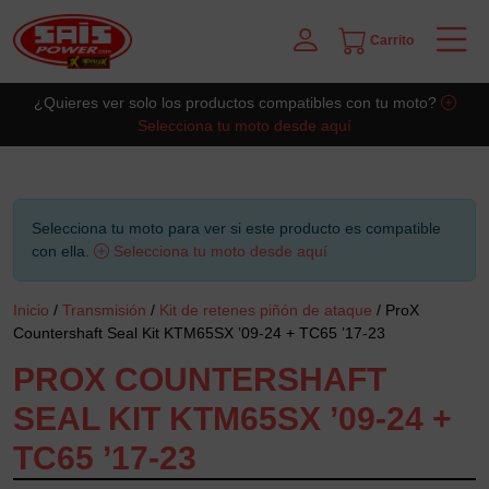
Carrito
Saltar al contingut principal
¿Quieres ver solo los productos compatibles con tu moto?
Selecciona tu moto desde aquí
Selecciona tu moto para ver si este producto es compatible
con ella.
Selecciona tu moto desde aquí
Inicio
/
Transmisión
/
Kit de retenes piñón de ataque
/ ProX
Countershaft Seal Kit KTM65SX ’09-24 + TC65 ’17-23
PROX COUNTERSHAFT
SEAL KIT KTM65SX ’09-24 +
TC65 ’17-23