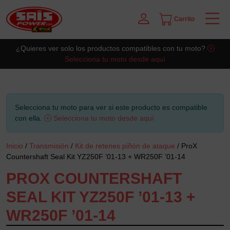
Carrito
Saltar al contingut principal
¿Quieres ver solo los productos compatibles con tu moto?
Selecciona tu moto desde aquí
Selecciona tu moto para ver si este producto es compatible
con ella.
Selecciona tu moto desde aquí
Inicio
/
Transmisión
/
Kit de retenes piñón de ataque
/ ProX
Countershaft Seal Kit YZ250F ’01-13 + WR250F ’01-14
PROX COUNTERSHAFT
SEAL KIT YZ250F ’01-13 +
WR250F ’01-14