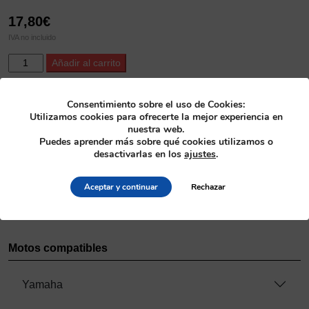
17,80
€
IVA no incluido
ProX
Alternative:
Añadir al carrito
Countershaft
Seal
Kit
SKU
Consentimiento sobre el uso de Cookies:
Utilizamos cookies para ofrecerte la mejor experiencia en
YFZ350
26.640032
nuestra web.
Banshee
Puedes aprender más sobre qué cookies utilizamos o
'87-
Categoría
desactivarlas en los
ajustes
.
06
Transmisión
>
Kit de retenes piñón de ataque
cantidad
Aceptar y continuar
Rechazar
Fabricante
ProX
Motos compatibles
Yamaha