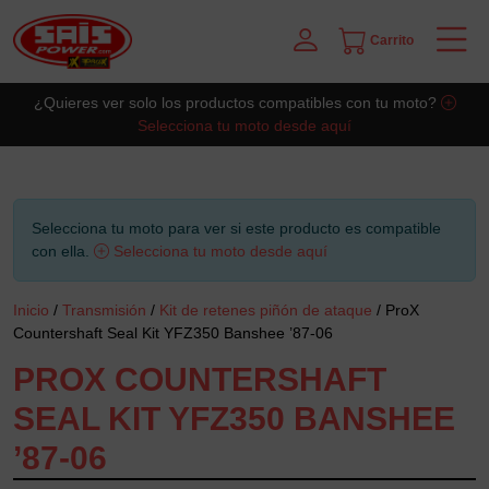
Carrito
Saltar al contingut principal
¿Quieres ver solo los productos compatibles con tu moto?
Selecciona tu moto desde aquí
Selecciona tu moto para ver si este producto es compatible
con ella.
Selecciona tu moto desde aquí
Inicio
/
Transmisión
/
Kit de retenes piñón de ataque
/ ProX
Countershaft Seal Kit YFZ350 Banshee ’87-06
PROX COUNTERSHAFT
SEAL KIT YFZ350 BANSHEE
’87-06