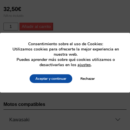
32,50
€
IVA no incluido
ProX
Alternative:
Añadir al carrito
Frontwheel
Spacer
Kit KX450
SKU
Consentimiento sobre el uso de Cookies:
Utilizamos cookies para ofrecerte la mejor experiencia en
'19-
26.710108
nuestra web.
25
Puedes aprender más sobre qué cookies utilizamos o
+
Categoría
desactivarlas en los
ajustes
.
KX250
Ruedas
>
Kit de separadores rueda
'21-
Aceptar y continuar
Rechazar
24
Fabricante
cantidad
ProX
Motos compatibles
Kawasaki