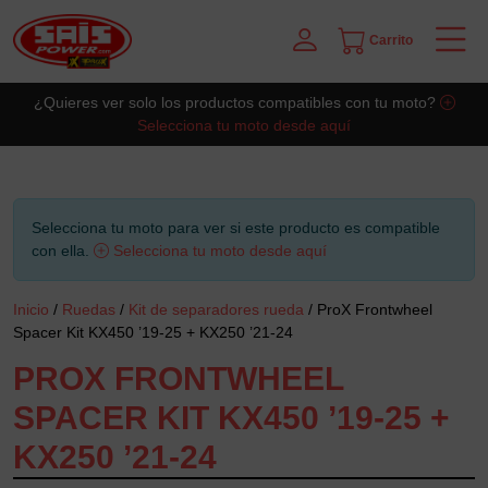
Carrito
Saltar al contingut principal
¿Quieres ver solo los productos compatibles con tu moto?
Selecciona tu moto desde aquí
Selecciona tu moto para ver si este producto es compatible
con ella.
Selecciona tu moto desde aquí
Inicio
/
Ruedas
/
Kit de separadores rueda
/ ProX Frontwheel
Spacer Kit KX450 ’19-25 + KX250 ’21-24
PROX FRONTWHEEL
SPACER KIT KX450 ’19-25 +
KX250 ’21-24