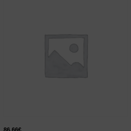
86,66
€