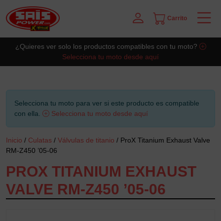
Carrito
Saltar al contingut principal
¿Quieres ver solo los productos compatibles con tu moto?
Selecciona tu moto desde aquí
Selecciona tu moto para ver si este producto es compatible
con ella.
Selecciona tu moto desde aquí
Inicio
/
Culatas
/
Válvulas de titanio
/ ProX Titanium Exhaust Valve
RM-Z450 ’05-06
PROX TITANIUM EXHAUST
VALVE RM-Z450 ’05-06