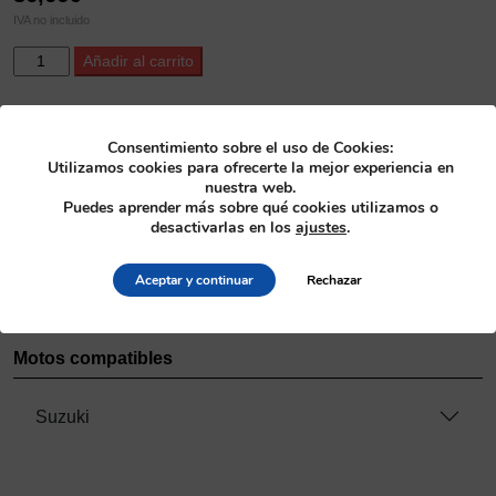
IVA no incluido
ProX
Alternative:
Añadir al carrito
Titanium
Exhaust
Valve
SKU
Consentimiento sobre el uso de Cookies:
RM-
28.3405-1
Utilizamos cookies para ofrecerte la mejor experiencia en
Z450
nuestra web.
'05-
Categoría
Puedes aprender más sobre qué cookies utilizamos o
06
desactivarlas en los
ajustes
.
Culatas
>
Válvulas de titanio
cantidad
Fabricante
Aceptar y continuar
Rechazar
ProX
Motos compatibles
Suzuki