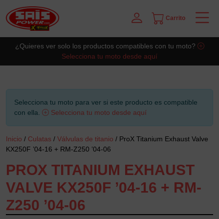
Carrito
Saltar al contingut principal
¿Quieres ver solo los productos compatibles con tu moto?
Selecciona tu moto desde aquí
Selecciona tu moto para ver si este producto es compatible
con ella.
Selecciona tu moto desde aquí
Inicio
/
Culatas
/
Válvulas de titanio
/ ProX Titanium Exhaust Valve
KX250F ’04-16 + RM-Z250 ’04-06
PROX TITANIUM EXHAUST
VALVE KX250F ’04-16 + RM-
Z250 ’04-06