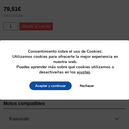
79,51
€
IVA no incluido
ProX
Alternative:
Añadir al carrito
Titanium
Exhaust
Valve
SKU
KX250F
Consentimiento sobre el uso de Cookies:
28.4334-1
'04-
Utilizamos cookies para ofrecerte la mejor experiencia en
nuestra web.
16
Categoría
Puedes aprender más sobre qué cookies utilizamos o
+
Culatas
>
Válvulas de titanio
desactivarlas en los
ajustes
.
RM-
Z250
Fabricante
'04-
Aceptar y continuar
Rechazar
ProX
06
cantidad
Motos compatibles
Kawasaki