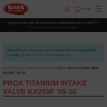
Carrito
Saltar al contingut principal
¿Quieres ver solo los productos compatibles con tu moto?
Selecciona tu moto desde aquí
Selecciona tu moto para ver si este producto es compatible
con ella.
Selecciona tu moto desde aquí
Inicio
/
Culatas
/
Válvulas de titanio
/ ProX Titanium Intake Valve
KX250F ’09-16
PROX TITANIUM INTAKE
VALVE KX250F ’09-16