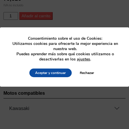
IVA no incluido
ProX
Alternative:
Añadir al carrito
Titanium
Intake
Valve
SKU
Consentimiento sobre el uso de Cookies:
KX250F
28.4339-2
Utilizamos cookies para ofrecerte la mejor experiencia en
'09-
nuestra web.
16
Categoría
Puedes aprender más sobre qué cookies utilizamos o
cantidad
desactivarlas en los
ajustes
.
Culatas
>
Válvulas de titanio
Fabricante
Aceptar y continuar
Rechazar
ProX
Motos compatibles
Kawasaki