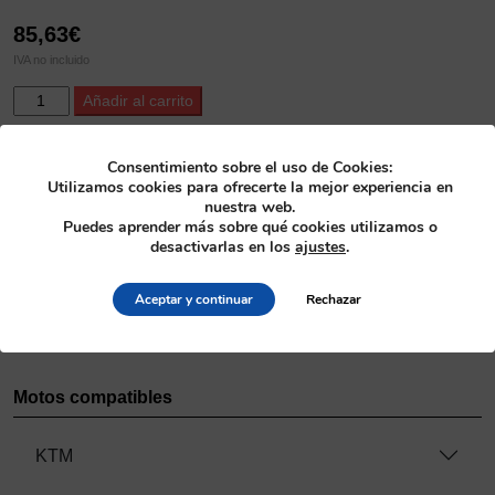
85,63
€
IVA no incluido
ProX
Alternative:
Añadir al carrito
Titanium
Intake
Valve
SKU
Consentimiento sobre el uso de Cookies:
Utilizamos cookies para ofrecerte la mejor experiencia en
KTM450SX-
28.6427-2
nuestra web.
F
Puedes aprender más sobre qué cookies utilizamos o
'07-
Categoría
desactivarlas en los
ajustes
.
12
Culatas
>
Válvulas de titanio
+
Aceptar y continuar
Rechazar
KTM505SX-
Fabricante
F
ProX
'0
cantidad
Motos compatibles
KTM