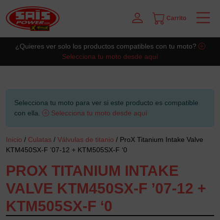
Carrito
Saltar al contingut principal
¿Quieres ver solo los productos compatibles con tu moto?
Selecciona tu moto desde aquí
Selecciona tu moto para ver si este producto es compatible
con ella.
Selecciona tu moto desde aquí
Inicio
/
Culatas
/
Válvulas de titanio
/ ProX Titanium Intake Valve
KTM450SX-F ’07-12 + KTM505SX-F ‘0
PROX TITANIUM INTAKE
VALVE KTM450SX-F ’07-12 +
KTM505SX-F ‘0