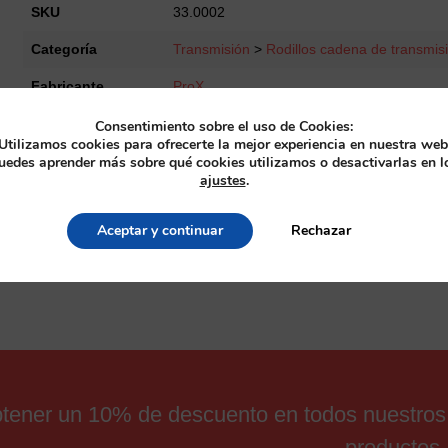
RM125
SKU
33.0002
'80-
Categoría
Transmisión
>
Rodillos cadena de transmis
00
+
Fabricante
ProX
KX125/250
'82-
Consentimiento sobre el uso de Cookies:
83
Utilizamos cookies para ofrecerte la mejor experiencia en nuestra web
cantidad
uedes aprender más sobre qué cookies utilizamos o desactivarlas en l
ajustes
.
Aceptar y continuar
Rechazar
obtener un 10% de descuento en todos nuestros
productos.