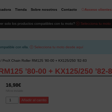
icadora
Tienda
Sobre nosotros
Contacto
Acceso clientes
er solo los productos compatibles con tu moto?
Selecciona tu moto
ompatible con ella.
Selecciona tu moto desde aquí
/ ProX Chain Roller RM125 ’80-00 + KX125/250 ’82-83
125 ’80-00 + KX125/250 ’82-
16,98
€
IVA no incluido
ProX
Alternative:
Añadir al carrito
Chain
Roller