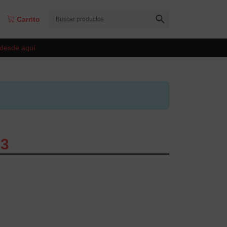
Carrito
 desde aquí
83