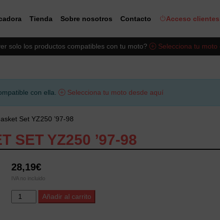
icadora
Tienda
Sobre nosotros
Contacto
Acceso clientes
er solo los productos compatibles con tu moto?
Selecciona tu moto
ompatible con ella.
Selecciona tu moto desde aquí
asket Set YZ250 ’97-98
 SET YZ250 ’97-98
28,19
€
IVA no incluido
ProX
Alternative:
Añadir al carrito
Top
End