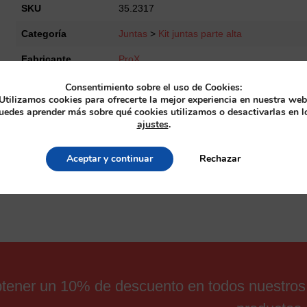
Gasket
SKU
35.2317
Set
Categoría
Juntas
>
Kit juntas parte alta
YZ250
'97-
Fabricante
ProX
98
cantidad
Consentimiento sobre el uso de Cookies:
Utilizamos cookies para ofrecerte la mejor experiencia en nuestra web
uedes aprender más sobre qué cookies utilizamos o desactivarlas en l
ajustes
.
Aceptar y continuar
Rechazar
obtener un 10% de descuento en todos nuestros