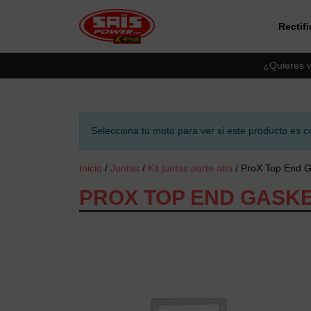
Rectif
Saltar al contingut principal
¿Quieres v
Selecciona tu moto para ver si este producto es c
Inicio
/
Juntas
/
Kit juntas parte alta
/ ProX Top End G
PROX TOP END GASKET