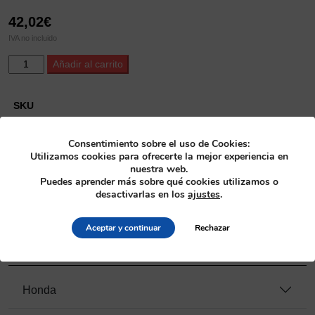
42,02
€
IVA no incluido
ProX
Alternative:
Añadir al carrito
Front
Fork
Seal
SKU
and
40.S36488
Wiper
Consentimiento sobre el uso de Cookies:
Set
Categoría
Utilizamos cookies para ofrecerte la mejor experiencia en
YZ80/85
nuestra web.
Retenes de supension
>
Kit de retenes y guardapolvos horquilla
'93-
Puedes aprender más sobre qué cookies utilizamos o
desactivarlas en los
ajustes
.
25
Fabricante
cantidad
ProX
Aceptar y continuar
Rechazar
Motos compatibles
Honda