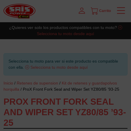
Carrito
Saltar al contingut principal
¿Quieres ver solo los productos compatibles con tu moto?
Selecciona tu moto desde aquí
Selecciona tu moto para ver si este producto es compatible
con ella.
Selecciona tu moto desde aquí
Inicio
/
Retenes de supension
/
Kit de retenes y guardapolvos
horquilla
/ ProX Front Fork Seal and Wiper Set YZ80/85 ’93-25
PROX FRONT FORK SEAL
AND WIPER SET YZ80/85 ’93-
25