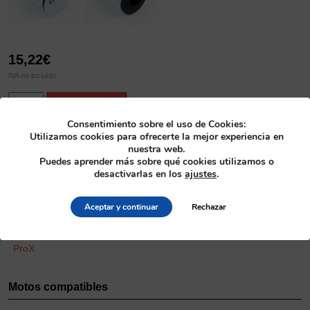
15,22
€
IVA no incluido
Filtro
Alternative:
Añadir al carrito
de
Consentimiento sobre el uso de Cookies:
Aire
Utilizamos cookies para ofrecerte la mejor experiencia en
KFX400
SKU
nuestra web.
'03-
Puedes aprender más sobre qué cookies utilizamos o
52.44003
06
desactivarlas en los
ajustes
.
cantidad
Categoría
Filtros
>
Filtros de aire
Aceptar y continuar
Rechazar
Fabricante
ProX
Motos compatibles