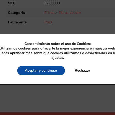
KTM50SX
SKU
52.60000
'00-
Categoría
Filtros
>
Filtros de aire
08
LC
Fabricante
ProX
cantidad
Consentimiento sobre el uso de Cookies:
Utilizamos cookies para ofrecerte la mejor experiencia en nuestra web
uedes aprender más sobre qué cookies utilizamos o desactivarlas en l
ajustes
.
Aceptar y continuar
Rechazar