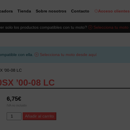
icadora
Tienda
Sobre nosotros
Contacto
Acceso clientes
er solo los productos compatibles con tu moto?
Selecciona tu moto
ompatible con ella.
Selecciona tu moto desde aquí
SX ’00-08 LC
SX ’00-08 LC
6,75
€
IVA no incluido
Filtro
Alternative:
Añadir al carrito
de
Aire