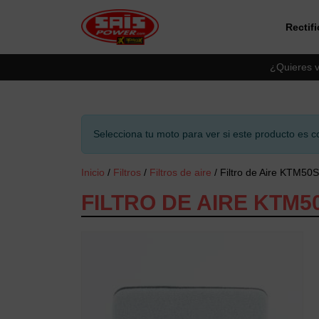
Rectif
Saltar al contingut principal
¿Quieres v
Selecciona tu moto para ver si este producto es c
Inicio
/
Filtros
/
Filtros de aire
/ Filtro de Aire KTM50
FILTRO DE AIRE KTM50