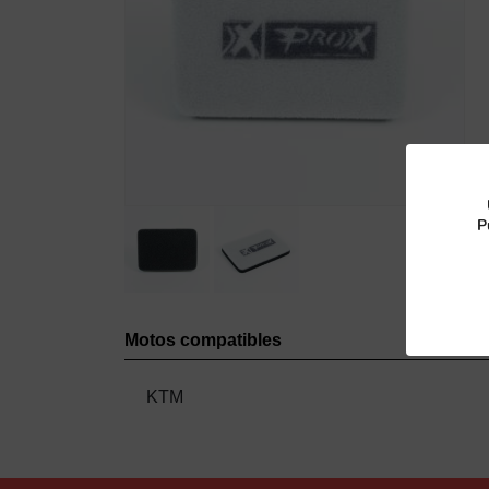
P
Motos compatibles
KTM