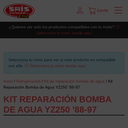
Carrito
Saltar al contingut principal
¿Quieres ver solo los productos compatibles con tu moto?
Selecciona tu moto desde aquí
Selecciona tu moto para ver si este producto es compatible
con ella.
Selecciona tu moto desde aquí
Inicio
/
Refrigeración
/
Kit de reparación bomba de agua
/ Kit
Reparación Bomba de Agua YZ250 ’88-97
KIT REPARACIÓN BOMBA
DE AGUA YZ250 ’88-97