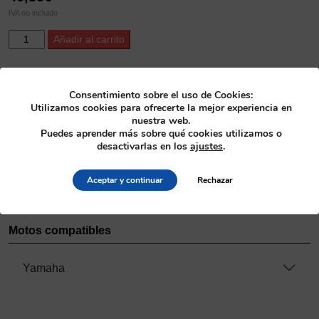
IVA no incluido
Kit
Alternative:
Añadir al carrito
Reparación
Bomba
de
SKU
Consentimiento sobre el uso de Cookies:
Agua
57.2328
Utilizamos cookies para ofrecerte la mejor experiencia en
YZ250
nuestra web.
'88-
Categoría
Puedes aprender más sobre qué cookies utilizamos o
97
desactivarlas en los
ajustes
.
Refrigeración
>
Kit de reparación bomba de agua
cantidad
Fabricante
Aceptar y continuar
Rechazar
ProX
Motos compatibles
Yamaha